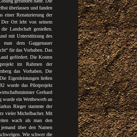
Lösung gefunden hätte. Die
elbst überlassen und fanden
 einer Renaturierung der
 Der Ort lebt von seinem
 die Landschaft genießen.
und mit Unterstützung des
die man dem Gaggenauer
cht“ für das Vorhaben. Das
and gefördert. Die Kosten
tprojekt im Rahmen der
emberg das Vorhaben. Die
Die Eigenleistungen ließen
2 wurde das Pilotprojekt
rtschaftsminister Gerhard
g wurde ein Wettbewerb an
arkus Rieger stammte der
rz vieler Michelbacher. Mit
eiten wach als man den
h jemand über den Namen
schwelgen. Wie schwer die