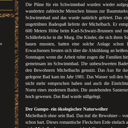
Die Pläne für ein Schwimmbad wurden wieder aufgegr
wanderten zahlreiche Menschen hinaus zur Baumstarksw
Schwimmbad und das wurde natürlich gefeiert. Das ei
ungetrübten Badespaß lieferte der Michelbach. Er entsp
600 Metern Höhe beim Karl-Schwarz-Brunnen und mü
Schillerbrücke in die Murg. Die Kinder, die sich ihren
bauen mussten, hatten eine solche Anlage schon l
im
Erwachsenen freuten sich über die Abkühlung an heiße
Sonntagen wenn die Arbeit ruhte zogen die Familien h
gemeinsam im Schwimmbad. Die unbeschwerten Badet
den Bewohnern Michelbachs genutzt. Das Aus für das
gelegene Bad kam im Jahr 1981. Das Wasser soll den h
nicht mehr entsprochen haben und auch die Einrichtun
Norm eines modernen Bades. Die anstehenden Sanierun
hoch gewesen. Das Bad wurde stillgelegt.
Der Gumpe- ein ökologischer Naturweiher
Michelbach ohne sein Bad. Das traf die Bewohner – vor
schon hart. Dieses romantische Fleckchen Erde einfach