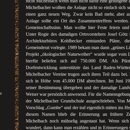
nicht Michelbach wenn man nicht dafür eine gelungene 
Michelbacher wollten die Anlage nicht so einfach sich s
einen ganz neuen Weg. Zwar kein Bad mehr, aber aus
Anlage sollte ein Ort des Zusammentreffens werden.
Gemeinschaftssinn. Man wollte hier Feste feiern und
Unter Regie des damaligen Ortsvorstehers Josef Götz 
Architekturbüros Kohlbecker entstanden Pläne, 
Gemeinderat vorlegte. 1989 bekam man dann „grünes Li
Projekt „ökologischer Naturweiher“ wurde sogar vom L
hierfür beliefen sich auf 750.000 DM. Als Pilo
Dorfentwicklung unterstützte das Land Baden-Württ
Michelbacher Vereine trugen auch ihren Teil dazu bei. 
sich in Höhe von 45.000 DM abrechnen. Im Juni 199
seiner Bestimmung übergeben und der damalige Landwi
as
Weiser war persönlich anwesend. Für die Namensgebun
der Michelbacher Grundschule ausgeschrieben. Von M
Vorschlag „Gumbe“ und der traf eigentlich mitten ins He
diesem Namen blieb die Erinnerung an frühere Z
r
Michelbach noch mühselig angestaut hat. Wenn sic
wundert, dann kann man erzählen und in Erinnerungen 