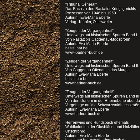
"Tribunal Général"
Das Buch zu den Rastatter Kriegsgerichts-
Prozessen von 1946 bis 1950
Autorin: Eva-Maria Eberle
Verlag: Klöpfer, Ottersweier
"Zeugen der Vergangenheit"
Unterwegs auf historischen Spuren Band I
Von Rastatt bis Gaggenau-Moosbronn
Autorin Eva-Maria Eberle
bestellbar bei:
www.-badner-buch.de
"Zeugen der Vergangenheit"
Unterwegs auf historischen Spuren Band II
Von Gaggenau-Ottenau in das Murgtal
Autorin Eva-Maria Eberle
bestellbar bei:
www.badner-buch.de
"Zeugen der Vergangenheit!"
Unterwegs auf historischen Spuren Band III
Von den Dörfern in der Rheinebene über d
Vorgebirge auf die Schwarzwaldhochstraße
Autorin: Eva-Maria Eberle
www.badner-buch.de
Herrenwies und Hundsbach ehemals
Waldkolonien der Glasbläser und Holzfälle
Ortschronik
Autorin: Eva-Maria Eberle