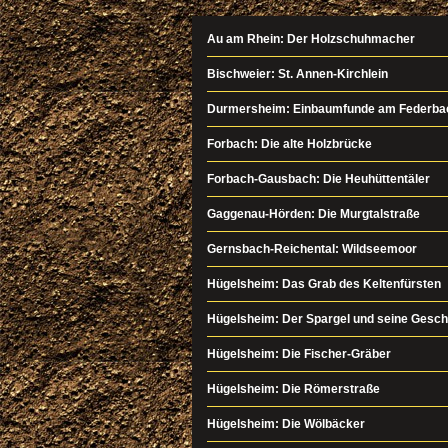
Au am Rhein: Der Holzschuhmacher
Bischweier: St. Annen-Kirchlein
Durmersheim: Einbaumfunde am Federba
Forbach: Die alte Holzbrücke
Forbach-Gausbach: Die Heuhüttentäler
Gaggenau-Hörden: Die Murgtalstraße
Gernsbach-Reichental: Wildseemoor
Hügelsheim: Das Grab des Keltenfürsten
Hügelsheim: Der Spargel und seine Gesch
Hügelsheim: Die Fischer-Gräber
Hügelsheim: Die Römerstraße
Hügelsheim: Die Wölbäcker