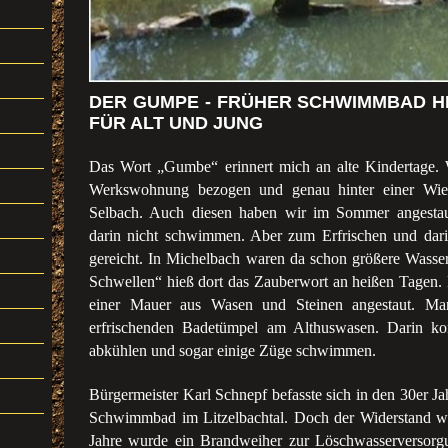
DER GUMPE - FRÜHER SCHWIMMBAD H
FÜR ALT UND JUNG
Das Wort „Gumbe“ erinnert mich an alte Kindertage. W
Werkswohnung bezogen und genau hinter einer Wies
Selbach. Auch diesen haben wir im Sommer angestaut
darin nicht schwimmen. Aber zum Erfrischen und darin
gereicht. In Michelbach waren da schon größere Wass
Schwellen“ hieß dort das Zauberwort an heißen Tagen.
einer Mauer aus Wasen und Steinen angestaut. Man
erfrischenden Badetümpel am Althuswasen. Darin k
abkühlen und sogar einige Züge schwimmen.
Bürgermeister Karl Schnepf befasste sich in den 30er Ja
Schwimmbad im Litzelbachtal. Doch der Widerstand w
Jahre wurde ein Brandweiher zur Löschwasserversorg