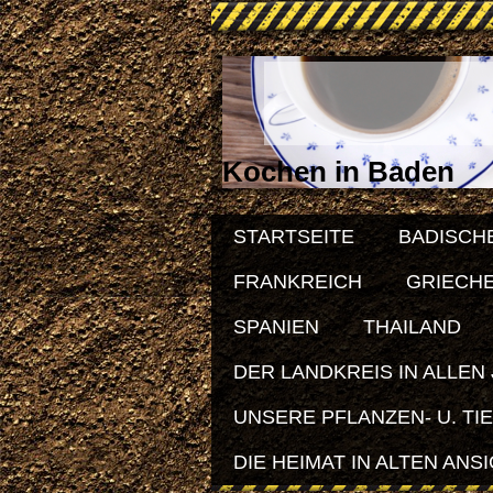
Kochen in Baden
STARTSEITE
BADISCH
FRANKREICH
GRIECH
SPANIEN
THAILAND
DER LANDKREIS IN ALLEN
UNSERE PFLANZEN- U. TI
DIE HEIMAT IN ALTEN ANS