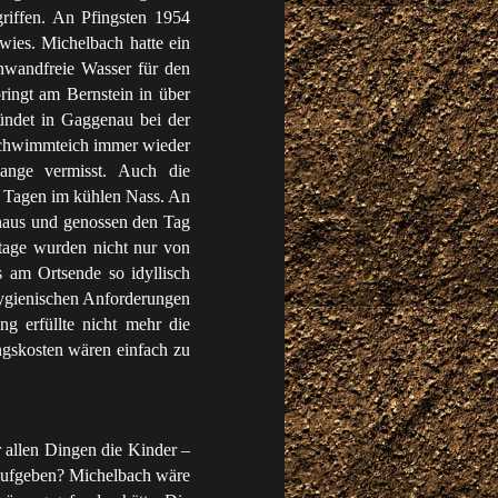
iffen. An Pfingsten 1954
ies. Michelbach hatte ein
nwandfreie Wasser für den
ringt am Bernstein in über
ndet in Gaggenau bei der
 Schwimmteich immer wieder
ange vermisst. Auch die
n Tagen im kühlen Nass. An
inaus und genossen den Tag
age wurden nicht nur von
 am Ortsende so idyllisch
ygienischen Anforderungen
g erfüllte nicht mehr die
gskosten wären einfach zu
 allen Dingen die Kinder –
 aufgeben? Michelbach wäre