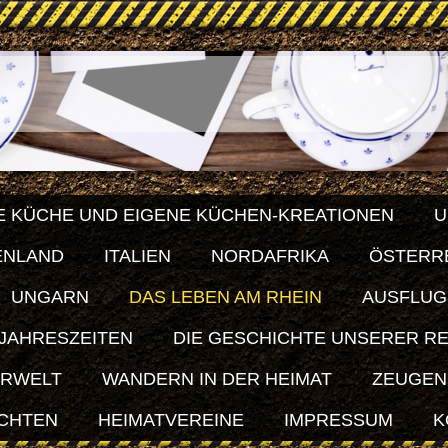
E KÜCHE UND EIGENE KÜCHEN-KREATIONEN
U
ENLAND
ITALIEN
NORDAFRIKA
ÖSTERR
UNGARN
DAS LEBEN AM RHEIN
AUSFLUG
 JAHRESZEITEN
DIE GESCHICHTE UNSERER R
ERWELT
WANDERN IN DER HEIMAT
ZEUGEN
ICHTEN
HEIMATVEREINE
IMPRESSUM
K