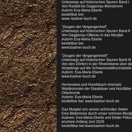
Unterwegs auf historischen Spuren Band I
Von Rastatt bis Gaggenau-Moosbronn
Autorin Eva-Maria Eberle
bestellbar bei:
www.-badner-buch.de
"Zeugen der Vergangenheit"
Unterwegs auf historischen Spuren Band II
Von Gaggenau-Ottenau in das Murgtal
Autorin Eva-Maria Eberle
bestellbar bei:
www.badner-buch.de
"Zeugen der Vergangenheit!"
Unterwegs auf historischen Spuren Band III
Von den Dörfern in der Rheinebene über d
Vorgebirge auf die Schwarzwaldhochstraße
Autorin: Eva-Maria Eberle
www.badner-buch.de
Herrenwies und Hundsbach ehemals
Waldkolonien der Glasbläser und Holzfälle
Ortschronik
Autorin: Eva-Maria Eberle
bestellbar bei: www.badner-buch.de
Das Murgtal von seinen schönsten Seiten
Eine Bilderreise durch unser schönes Murgt
Autoren: Eva-Maria Eberle und Dieter Pidu
erschein Anfang Juni 2026
bestelltbar bei:www.badner-buch.de