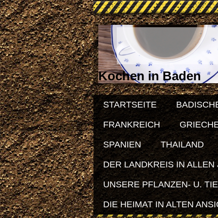
Kochen in Baden
STARTSEITE
BADISCH
FRANKREICH
GRIECH
SPANIEN
THAILAND
DER LANDKREIS IN ALLEN
UNSERE PFLANZEN- U. TI
DIE HEIMAT IN ALTEN ANS