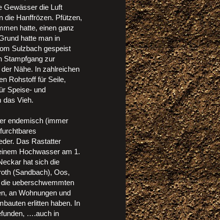
de Gewässer die Luft
 die Hanffrözen. Pfützen,
men hatte, einen ganz
Grund hatte man in
 vom Sulzbach gespeist
en Stampfgang zur
 der Nähe. In zahlreichen
n Rohstoff für Seile,
ür Speise- und
 das Vieh.
ber endemisch (immer
 furchtbares
eder. Das Rastatter
n einem Hochwasser am 1.
eckar hat sich die
roth (Sandbach), Oos,
en die ueberschwemmten
en, an Wohnungen und
auten erlitten haben. In
efunden, ….auch in