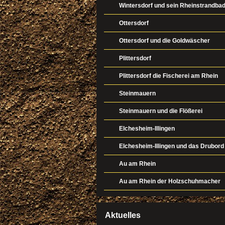
Wintersdorf und sein Rheinstrandba
Ottersdorf
Ottersdorf und die Goldwäscher
Plittersdorf
Plittersdorf die Fischerei am Rhein
Steinmauern
Steinmauern und die Flößerei
Elchesheim-Illingen
Elchesheim-Illingen und das Drubord
Au am Rhein
Au am Rhein der Holzschuhmacher
Aktuelles