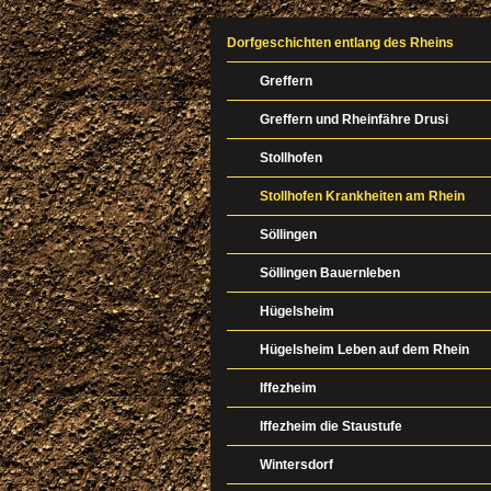
Dorfgeschichten entlang des Rheins
Greffern
Greffern und Rheinfähre Drusi
Stollhofen
Stollhofen Krankheiten am Rhein
Söllingen
Söllingen Bauernleben
Hügelsheim
Hügelsheim Leben auf dem Rhein
Iffezheim
Iffezheim die Staustufe
Wintersdorf