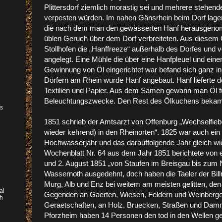
Plittersdorf ziemlich morastig sei und mehrere stehen
verpesten würden. Im nahen Gänsrhein beim Dorf lagen
die nach dem man den gewässerten Hanf herausgenom
üblen Geruch über dem Dorf verbreiteten. Aus diesem 
Stollhofen die „Hanffreeze“ außerhalb des Dorfes und
angelegt. Eine Mühle die über eine Hanfpleuel und ein
Gewinnung von Öl eingerichtet war befand sich ganz in
Dörfern am Rhein wurde Hanf angebaut. Hanf lieferte de
Textilien und Papier. Aus dem Samen gewann man Öl f
Beleuchtungszwecke. Den Rest des Ölkuchens bekam
as
1851 schrieb der Amtsarzt von Offenburg „Wechselfie
wieder kehrend) in den Rheinorten“. 1825 war auch ein
Hochwasserjahr und das darauffolgende Jahr gleich wi
r
Wochenblatt Nr. 64 aus dem Jahr 1851 berichtete vo
und 2. August 1851 „von Staufen im Breisgau bis zum N
Wassernoth ausgedehnt, doch haben die Taeler der Bill
Murg, Alb und Enz bei weitem am meisten gelitten, d
al
Gegenden an Gaerten, Wiesen, Feldern und Weinberg
ch
Geraetschaften, an Holz, Bruecken, Straßen und Dammb
Pforzheim haben 14 Personen den tod in den Wellen g