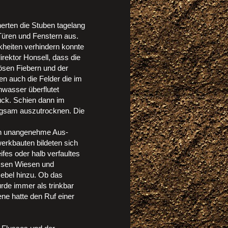
herten die Stuben tagelang
Türen und Fenstern aus.
nkheiten verhindern konnte
rektor Honsell, dass die
ösen Fiebern und der
n auch die Felder die im
hwasser überflutet
ück. Schien dann im
ngsam auszutrocknen. Die
ten unangenehme Aus-
erkbauten bildeten sich
fes oder halb verfaultes
assen Wiesen und
ebel hinzu. Ob das
de immer als trinkbar
ene hatte den Ruf einer