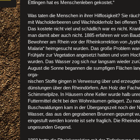
Ettlingen hat es Menschenleben gekostet.“
Was taten die Menschen in ihrer Hilflosigkeit? Sie räuc
mit Wacholderbeeren und Wachholderholz bei offenen 
Das kostete nicht viel und schädlich war es nicht. Kra
man damit aber auch nicht. 1885 erfahren wir von Baudi
Bewohner am Rhein vor der Rheinkorrektion von „typh
Malaria“ heimgesucht wurden. Das große Problem ware
Frühjahr zur Vegetation angesetzt hatten und vom Hoc
wurden. Das Wasser zog sich nur langsam wieder zur
August die Sonne begannen die sumpfigen Flächen la
orga-
nischen Stoffe gingen in Verwesung über und erzeug
dünstungen über den Rheindörfern. Am Holz der Fachw
Schimmelpilze. In Häusern ohne Keller wurde halb unrei
Futtermittel dicht bei den Wohnräumen gelagert. Zu n
Buschwaldungen kam in der Übergangszeit noch der N
Wasser, das aus den gegrabenen Brunnen gepumpt wur
eingestuft werden konnte ist sehr fraglich. Die Rheineb
ungesunden Gegend.