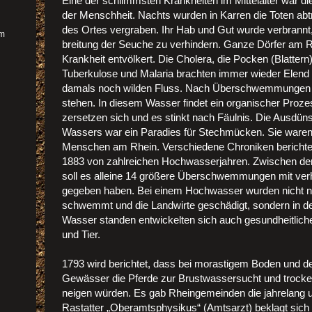
Eine der schlimmsten Krankheiten im Mittelalter war die
der Menschheit. Nachts wurden in Karren die Toten abt
des Ortes vergraben. Ihr Hab und Gut wurde verbrannt
im
breitung der Seuche zu verhindern. Ganze Dörfer am 
Krankheit entvölkert. Die Cholera, die Pocken (Blattern
Tuberkulose und Malaria brachten immer wieder Elen
damals noch wilden Fluss. Nach Überschwemmungen b
stehen. In diesem Wasser findet ein organischer Prozess
zersetzen sich und es stinkt nach Fäulnis. Die Ausdün
Wassers war ein Paradies für Stechmücken. Sie waren 
Menschen am Rhein. Verschiedene Chroniken berichte
1883 von zahlreichen Hochwasserjahren. Zwischen de
soll es alleine 14 größere Überschwemmungen mit ve
gegeben haben. Bei einem Hochwasser wurden nicht 
schwemmt und die Landwirte geschädigt, sondern in de
Wasser standen entwickelten sich auch gesundheitlic
und Tier.
1793 wird berichtet, dass bei morastigem Boden und
Gewässer die Pferde zur Brustwassersucht und troc
neigen würden. Es gab Rheingemeinden die jahrelang 
Rastatter „Oberamtsphysikus“ (Amtsarzt) beklagt sich 