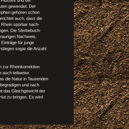
s Flusses und der
uten gewendet. Der
 Typhen gehören schon
erichtet auch, dass die
m Rhein spürbar nach-
angen. Die Sterbebuch-
n traurigen Nachweis.
 Einträge für junge
stiegen sogar die Anzahl
n zur Rheinkorrektion
e auch teilweise
Was die Natur in Tausenden
o begradigen und nach
cht das Gleichgewicht der
ut zu bringen. Es wird