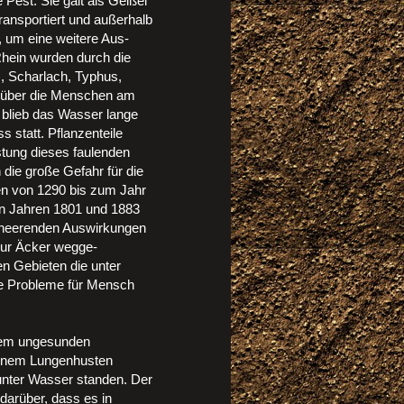
 Pest. Sie galt als Geißel
ransportiert und außerhalb
, um eine weitere Aus-
Rhein wurden durch die
), Scharlach, Typhus,
d über die Menschen am
lieb das Wasser lange
 statt. Pflanzenteile
stung dieses faulenden
die große Gefahr für die
n von 1290 bis zum Jahr
n Jahren 1801 und 1883
rheerenden Auswirkungen
nur Äcker wegge-
n Gebieten die unter
he Probleme für Mensch
 dem ungesunden
kenem Lungenhusten
unter Wasser standen. Der
darüber, dass es in