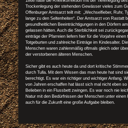
1868 hatte die Rheinkorrektion mit der Tieferlegung de
Trockenlegung der stehenden Gewässer vieles zum G
Offenburger Amtsarzt teilt mit: „Wechselfieber, Ruhr,
lange zu den Seltenheiten“. Der Amtsarzt von Rastatt b
gesundheitlichen Beeinträchtigungen in den Dörfern a
gelassen hätten. Auch die Sterblichkeit sei zurückgeg
einträge der Pfarreien liefern hier für die Vorjahre eine
Totgeburten und zahlreiche Einträge im Kindesalter. Die
Menschen waren zahlenmäßig oftmals gleich oder über
der verstorbenen älteren Menschen.
Sicher gibt es auch heute da und dort kritische Stimme
durch Tulla. Mit dem Wissen das man heute hat sind si
berechtigt. Es war ein richtiger und wichtiger Anfang. 
von Jahren erschaffen hat lässt sich mal nicht eben s
Belieben in ein Flussbett zwingen. Es war noch nie lei
Natur mit den Bedürfnissen der Menschen unter einen H
auch für die Zukunft eine große Aufgabe bleiben.