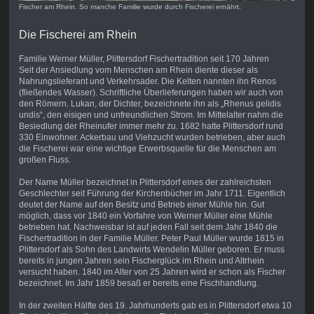
Fischer am Rhein. So manche Familie wurde durch Fischerei ernährt.
Die Fischerei am Rhein
Familie Werner Müller, Plittersdorf Fischertradition seit 170 Jahren
Seit der Ansiedlung vom Menschen am Rhein diente dieser als
Nahrungslieferant und Verkehrsader. Die Kelten nannten ihn Renos
(fließendes Wasser). Schriftliche Überlieferungen haben wir auch von
den Römern. Lukan, der Dichter, bezeichnete ihn als „Rhenus gelidis
undis“, den eisigen und unfreundlichen Strom. Im Mittelalter nahm die
Besiedlung der Rheinufer immer mehr zu. 1682 hatte Plittersdorf rund
330 Einwohner. Ackerbau und Viehzucht wurden betrieben, aber auch
die Fischerei war eine wichtige Erwerbsquelle für die Menschen am
großen Fluss.
Der Name Müller bezeichnet in Plittersdorf eines der zahlreichsten
Geschlechter seit Führung der Kirchenbücher im Jahr 1711. Eigentlich
deutet der Name auf den Besitz und Betrieb einer Mühle hin. Gut
möglich, dass vor 1840 ein Vorfahre von Werner Müller eine Mühle
betrieben hat. Nachweisbar ist auf jeden Fall seit dem Jahr 1840 die
Fischertradition in der Familie Müller. Peter Paul Müller wurde 1815 in
Plittersdorf als Sohn des Landwirts Wendelin Müller geboren. Er muss
bereits in jungen Jahren sein Fischerglück im Rhein und Altrhein
versucht haben. 1840 im Alter von 25 Jahren wird er schon als Fischer
bezeichnet. Im Jahr 1859 besaß er bereits eine Fischhandlung.
In der zweiten Hälfte des 19. Jahrhunderts gab es in Plittersdorf etwa 10