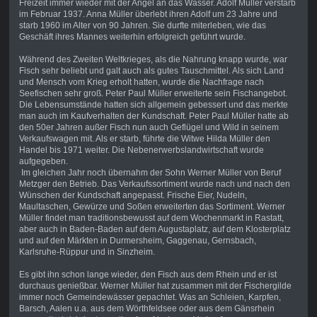
Freizeit immer wieder mit der Angel an das Wasser. Adolf Müller verstarb
im Februar 1937. Anna Müller überlebt ihren Adolf um 23 Jahre und
starb 1960 im Alter von 90 Jahren. Sie durfte miterleben, wie das
Geschäft ihres Mannes weiterhin erfolgreich geführt wurde.
Während des Zweiten Weltkrieges, als die Nahrung knapp wurde, war
Fisch sehr beliebt und galt auch als gutes Tauschmittel. Als sich Land
und Mensch vom Krieg erholt hatten, wurde die Nachfrage nach
Seefischen sehr groß. Peter Paul Müller erweiterte sein Fischangebot.
Die Lebensumstände hatten sich allgemein gebessert und das merkte
man auch im Kaufverhalten der Kundschaft. Peter Paul Müller hatte ab
den 50er Jahren außer Fisch nun auch Geflügel und Wild in seinem
Verkaufswagen mit. Als er starb, führte die Witwe Hilda Müller den
Handel bis 1971 weiter. Die Nebenerwerbslandwirtschaft wurde
aufgegeben.
Im gleichen Jahr noch übernahm der Sohn Werner Müller von Beruf
Metzger den Betrieb. Das Verkaufssortiment wurde nach und nach den
Wünschen der Kundschaft angepasst. Frische Eier, Nudeln,
Maultaschen, Gewürze und Soßen erweiterten das Sortiment. Werner
Müller findet man traditionsbewusst auf dem Wochenmarkt in Rastatt,
aber auch in Baden-Baden auf dem Augustaplatz, auf dem Klosterplatz
und auf den Märkten in Durmersheim, Gaggenau, Gernsbach,
Karlsruhe-Rüppur und in Sinzheim.
Es gibt ihn schon lange wieder, den Fisch aus dem Rhein und er ist
durchaus genießbar. Werner Müller hat zusammen mit der Fischergilde
immer noch Gemeindewässer gepachtet. Was an Schleien, Karpfen,
Barsch, Aalen u.a. aus dem Wörthfeldsee oder aus dem Gänsrhein