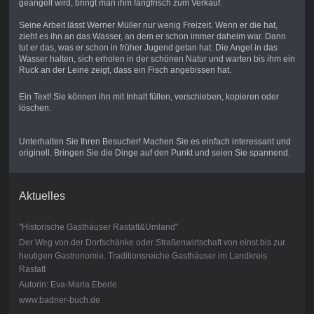
geangelt wird, bringt man ihm fangfrisch zum Verkauf.
Seine Arbeit lässt Werner Müller nur wenig Freizeit. Wenn er die hat,
zieht es ihn an das Wasser, an dem er schon immer daheim war. Dann
tut er das, was er schon in früher Jugend getan hat: Die Angel in das
Wasser halten, sich erholen in der schönen Natur und warten bis ihm ein
Ruck an der Leine zeigt, dass ein Fisch angebissen hat.
Ein Text! Sie können ihn mit Inhalt füllen, verschieben, kopieren oder
löschen.
Unterhalten Sie Ihren Besucher! Machen Sie es einfach interessant und
originell. Bringen Sie die Dinge auf den Punkt und seien Sie spannend.
Aktuelles
"Historische Gasthäuser Rastatt&Umland"
Der Weg von der Dorfschänke oder Straßenwirtschaft von einst bis zur
heutigen Gastronomie. Traditionsreiche Gasthäuser im Landkreis
Rastatt
Autorin: Eva-Maria Eberle
www.badner-buch.de