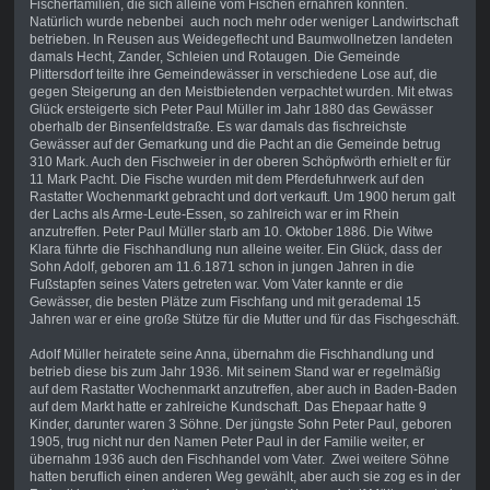
Fischerfamilien, die sich alleine vom Fischen ernähren konnten.
Natürlich wurde nebenbei auch noch mehr oder weniger Landwirtschaft
betrieben. In Reusen aus Weidegeflecht und Baumwollnetzen landeten
damals Hecht, Zander, Schleien und Rotaugen. Die Gemeinde
Plittersdorf teilte ihre Gemeindewässer in verschiedene Lose auf, die
gegen Steigerung an den Meistbietenden verpachtet wurden. Mit etwas
Glück ersteigerte sich Peter Paul Müller im Jahr 1880 das Gewässer
oberhalb der Binsenfeldstraße. Es war damals das fischreichste
Gewässer auf der Gemarkung und die Pacht an die Gemeinde betrug
310 Mark. Auch den Fischweier in der oberen Schöpfwörth erhielt er für
11 Mark Pacht. Die Fische wurden mit dem Pferdefuhrwerk auf den
Rastatter Wochenmarkt gebracht und dort verkauft. Um 1900 herum galt
der Lachs als Arme-Leute-Essen, so zahlreich war er im Rhein
anzutreffen. Peter Paul Müller starb am 10. Oktober 1886. Die Witwe
Klara führte die Fischhandlung nun alleine weiter. Ein Glück, dass der
Sohn Adolf, geboren am 11.6.1871 schon in jungen Jahren in die
Fußstapfen seines Vaters getreten war. Vom Vater kannte er die
Gewässer, die besten Plätze zum Fischfang und mit gerademal 15
Jahren war er eine große Stütze für die Mutter und für das Fischgeschäft.
Adolf Müller heiratete seine Anna, übernahm die Fischhandlung und
betrieb diese bis zum Jahr 1936. Mit seinem Stand war er regelmäßig
auf dem Rastatter Wochenmarkt anzutreffen, aber auch in Baden-Baden
auf dem Markt hatte er zahlreiche Kundschaft. Das Ehepaar hatte 9
Kinder, darunter waren 3 Söhne. Der jüngste Sohn Peter Paul, geboren
1905, trug nicht nur den Namen Peter Paul in der Familie weiter, er
übernahm 1936 auch den Fischhandel vom Vater. Zwei weitere Söhne
hatten beruflich einen anderen Weg gewählt, aber auch sie zog es in der