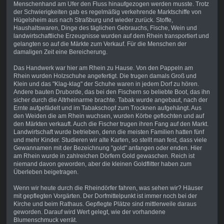
Menschenhand am Ufer den Fluss hinaufgezogen werden musste. Trotz
der Schwierigkeiten gab es regelmäßig verkehrende Marktschiffe von
Hügelsheim aus nach Straßburg und wieder zurück. Stoffe,
Haushaltswaren, Dinge des täglichen Gebrauchs, Fische, Wein und
landwirtschaftliche Erzeugnisse wurden auf dem Rhein transportiert und
gelangten so auf die Märkte zum Verkauf. Für die Menschen der
damaligen Zeit eine Bereicherung.
Das Handwerk war hier am Rhein zu Hause. Von den Pappeln am
Rhein wurden Holzschuhe angefertigt. Die trugen damals Groß und
Klein und das "Klag-klag" der Schuhe waren in jedem Dorf zu hören.
Andere bauten Druborde, das bei den Fischern so beliebte Boot, das ihn
sicher durch die Altrheinarme brachte. Tabak wurde angebaut, nach der
Ernte aufgefädelt und im Tabakschopf zum Trocknen aufgehängt. Aus
den Weiden die am Rhein wuchsen, wurden Körbe geflochten und auf
den Märkten verkauft. Auch die Fischer trugen ihren Fang auf den Markt.
Landwirtschaft wurde betrieben, denn die meisten Familien hatten fünf
und mehr Kinder. Studieren wir alte Karten, so stellt man fest, dass viele
Gewannamen mit der Bezeichnung "gold" anfangen oder enden. Hier
am Rhein wurde in zahlreichen Dörfern Gold gewaschen. Reich ist
niemand davon geworden, aber die kleinen Goldflitter haben zum
Überleben beigetragen.
Wenn wir heute durch die Rheindörfer fahren, was sehen wir? Häuser
mit gepflegten Vorgärten. Der Dorfmittelpunkt ist immer noch bei der
Kirche und beim Rathaus. Gepflegte Plätze sind mittlerweile daraus
geworden. Darauf wird Wert gelegt, wie der vorhandene
Blumenschmuck verrät.