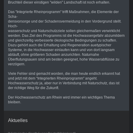
Bruchteil dieser einstigen "wilden" Landschaft ist noch erhalten.
Das "Integrierte Rheinprogramm" trifft Maßnahmen, die Elemente der
Scha-
densvorsorge und der Schadensvermeidung in den Vordergrund stellt.
Hoch-
wasserschutz und Naturschutzziele sollen gleichermaßen verwirklicht
werden. Das Ziel des Programms ist die Hochwassergefahr abzumildern
und gleichzeitig verbesserte ökologische Bedingungen zu schaffen.
Dazu gehört auch die Er
haltung und Regeneration auetypischer
Systeme, in die Hochwasser einlaufen kann und von dort langsam
abläuft, ohne größeren Schaden anzurichten. Natur
nahe
Überflutungsauen sind am besten geeignet, hohe Wasserabflüsse zu
verzögern.
Viele Fehler sind gemacht worden, die man heute endlich erkannt hat
und jetzt mit dem "Integrierten Rheinprogramm" angeht.
Hochwasserschutz ja, aber nur in Verbindung mit Naturschutz, das ist
der richtige Weg für die Zukunft.
Der Hochwasserschutz am Rhein wird immer ein wichtiges Thema
bleiben.
Aktuelles