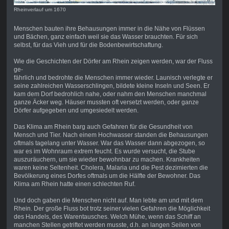
Rheinverlauf um 1670
Menschen bauten ihre Behausungen immer in die Nähe von Flüssen
und Bächen, ganz einfach weil sie das Wasser brauchten. Für sich
selbst, für das Vieh und für die Bodenbewirtschaftung.
Wie die Geschichten der Dörfer am Rhein zeigen werden, war der Fluss
ge-
fährlich und bedrohte die Menschen immer wieder. Launisch verlegte er
seine zahlreichen Wasserschlingen, bildete kleine Inseln und Seen. Er
kam dem Dorf bedrohlich nahe, oder nahm den Menschen manchmal
ganze Äcker weg. Häuser mussten oft versetzt werden, oder ganze
Dörfer aufgegeben und umgesiedelt werden.
Das Klima am Rhein barg auch Gefahren für die Gesundheit von
Mensch und Tier. Nach einem Hochwasser standen die Behausungen
oftmals tagelang unter Wasser. War das Wasser dann abgezogen, so
war es im Wohnraum extrem feucht. Es wurde versucht, die Stube
auszuräuchern, um sie wieder bewohnbar zu machen. Krankheiten
waren keine Seltenheit. Cholera, Malaria und die Pest dezimierten die
Bevölkerung eines Dorfes oftmals um die Hälfte der Bewohner. Das
Klima am Rhein hatte einen schlechten Ruf.
Und doch gaben die Menschen nicht auf. Man lebte am und mit dem
Rhein. Der große Fluss bot trotz seiner vielen Gefahren die Möglichkeit
des Handels, des Warentausches. Welch Mühe, wenn das Schiff an
manchen Stellen getriftet werden musste, d.h. an langen Seilen von