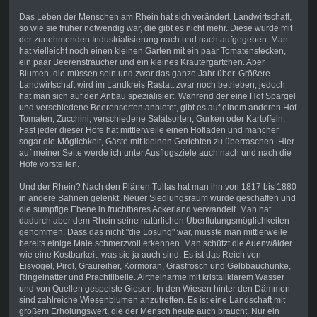
Das Leben der Menschen am Rhein hat sich verändert. Landwirtschaft,
so wie sie früher notwendig war, die gibt es nicht mehr. Diese wurde mit
der zunehmenden Industrialisierung nach und nach aufgegeben. Man
hat vielleicht noch einen kleinen Garten mit ein paar Tomatenstecken,
ein paar Beerensträucher und ein kleines Kräutergärtchen. Aber
Blumen, die müssen sein und zwar das ganze Jahr über. Größere
Landwirtschaft wird im Landkreis Rastatt zwar noch betrieben, jedoch
hat man sich auf den Anbau spezialisiert. Während der eine Hof Spargel
und verschiedene Beerensorten anbietet, gibt es auf einem anderen Hof
Tomaten, Zucchini, verschiedene Salatsorten, Gurken oder Kartoffeln.
Fast jeder dieser Höfe hat mittlerweile einen Hofladen und mancher
sogar die Möglichkeit, Gäste mit kleinen Gerichten zu überraschen. Hier
auf meiner Seite werde ich unter Ausflugsziele auch nach und nach die
Höfe vorstellen.
Und der Rhein? Nach den Plänen Tullas hat man ihn von 1817 bis 1880
in andere Bahnen gelenkt. Neuer Siedlungsraum wurde geschaffen und
die sumpfige Ebene in fruchtbares Ackerland verwandelt. Man hat
dadurch aber dem Rhein seine natürlichen Überflutungsmöglichkeiten
genommen. Dass das nicht "die Lösung" war, musste man mittlerweile
bereits einige Male schmerzvoll erkennen. Man schützt die Auenwälder
wie eine Kostbarkeit, was sie ja auch sind. Es ist das Reich von
Eisvogel, Pirol, Graureiher, Kormoran, Grasfrosch und Gelbbauchunke,
Ringelnatter und Prachtlibelle. Alrtheinarme mit kristallklarem Wasser
und von Quellen gespeiste Giesen. In den Wiesen hinter den Dämmen
sind zahlreiche Wiesenblumen anzutreffen. Es ist eine Landschaft mit
großem Erholungswert, die der Mensch heute auch braucht. Nur ein