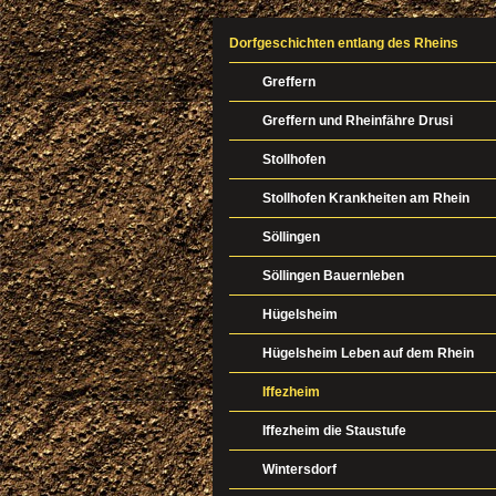
Dorfgeschichten entlang des Rheins
Greffern
Greffern und Rheinfähre Drusi
Stollhofen
Stollhofen Krankheiten am Rhein
Söllingen
Söllingen Bauernleben
Hügelsheim
Hügelsheim Leben auf dem Rhein
Iffezheim
Iffezheim die Staustufe
Wintersdorf