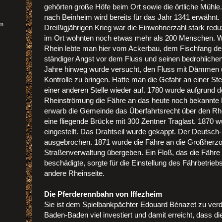
gehörten große Höfe beim Ort sowie die örtliche Mühle
nach Beinheim wird bereits für das Jahr 1341 erwähn
im
Dreißigjährigen Krieg war die Einwohnerzahl stark reduz
im Ort wohnten noch etwas mehr als 200 Menschen. W
Rhein lebte man hier vom Ackerbau, dem Fischfang de
ständiger Angst vor dem Fluss und seinen bedrohlic
Jahre hinweg wurde versucht, den Fluss mit Dämmen 
Kontrolle zu bringen. Hatte man die Gefahr an einer Stel
einer anderen Stelle wieder auf. 1780 wurde aufgrund 
Rheinströmung die Fähre an das heute noch bekannte 
erwarb die Gemeinde das Überfahrtsrecht über den Rhei
eine fliegende Brücke mit 300 Zentner Traglast. 1870 w
eingestellt. Das Drahtseil wurde gekappt. Der Deutsch
ausgebrochen. 1871 wurde die Fähre an die Großherzo
Straßenverwaltung übergeben. Ein Floß, das die Fähre
beschädigte, sorgte für die Einstellung des Fährbetriebs
andere Rheinseite.
Die Pferderennbahn von Iffezheim
Sie ist dem Spielbankpächter Edouard Bénazet zu verda
Baden-Baden viel investiert und damit erreicht, dass d