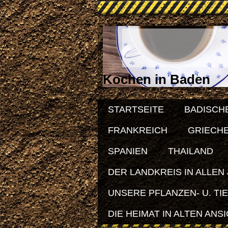
Kochen in Baden
STARTSEITE
BADISCH
FRANKREICH
GRIECH
SPANIEN
THAILAND
DER LANDKREIS IN ALLEN
UNSERE PFLANZEN- U. TI
DIE HEIMAT IN ALTEN ANS