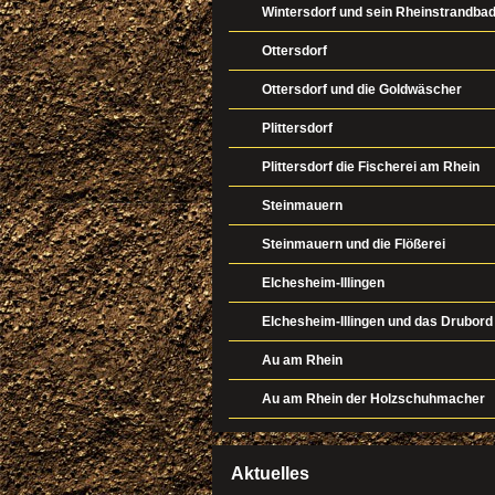
Wintersdorf und sein Rheinstrandba
Ottersdorf
Ottersdorf und die Goldwäscher
Plittersdorf
Plittersdorf die Fischerei am Rhein
Steinmauern
Steinmauern und die Flößerei
Elchesheim-Illingen
Elchesheim-Illingen und das Drubord
Au am Rhein
Au am Rhein der Holzschuhmacher
Aktuelles