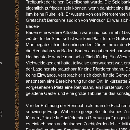
Treffpunkt der feinen Gesellschaft wurde. Die Spielbank l
eigentlich zufrieden sein können, wenn da nicht eine Il
ihm keine Ruhe ließ. Er wusste von den Pferderennen i
Grafschaft Berkshire südlich von Windsor. Er war sich 
Baden-
Baden eine weitere Attraktion wäre und noch mehr Gäst
würde. In der Stadt selbst war kein Platz für die Größe
Man begab sich in die umliegenden Dörfer immer den Bl
die Rennbahn von Baden-Baden aus gut erreichbar war.
Hochgestade wurde man schließlich fündig. Ein Wiese
Viehweide gedient hatte, teilweise überwuchert war, e
as
der Lage her als brauchbar für eine Pferderennbahn. D
keine Einwände, versprach er sich doch für die Gem
ansonsten eine Bereicherung für den Ort. In kürzester 
vorgesehenen Platz eine Rennbahn, ein Fürstenpavillon,
r
geladene Gäste und eine große Tribüne für das sonsti
Vor der Eröffnung der Rennbahn als man die Flachrenn
schwierige Frage: Woher ein geeignetes deutsches Zu
al
ch
für den „Prix de la Confèderation Germanique“ gingen 
es einfach noch an deutschen Zuchtpferden fehlte. Mi
Favorite“ wurde am Sonntag, dem 5. September 1858 d