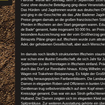
Ganz ohne deutsche Beteiligung ging diese Veranstaltu
Das Hürden- und Jagdrennen wurde aus deutschen Offiz
und ging in die Geschichte als das „Alte Badener Jagdr
Preise gingen damals an die großen französischen Ställ
Pferden in Iffezheim an den Start gegangen waren. Edu
de Bade“ genannt, hatte insgesamt 50 000 frs. an Preise
besondere Auszeichnung war der vom Großherzog gesti
Bénazets Pläne gingen auf. Iffezheim wurde zum attrakt
Adel, der gehobenen Gesellschaft, aber auch Menschen
Im damals noch ländlich strukturierten Iffezheim staun
war schon eine illustre Gesellschaft, die sich Jahr für
September zu den Renntagen in Iffezheim einfand. Pr
durch das Dorf zur Rennbahn hinaus. König Wilhelm 
Wagen mit Trakehner-Bespannung. Es folgte der Großh
prächtig herausgeputzten Fanfarenbläsern. Die Landau
Damen in eleganten Roben und Offizieren in bunten Un
Gentleman trug selbstverständlich auf dem Kopf einen
Kreissäge genannt. Das war ein aus Stroh geflochten
Hutband. Die Damen zeigten sich im eleganten Kleid o
Spitzenbluse. Zur weiteren Ausstattung gehörte ein üb