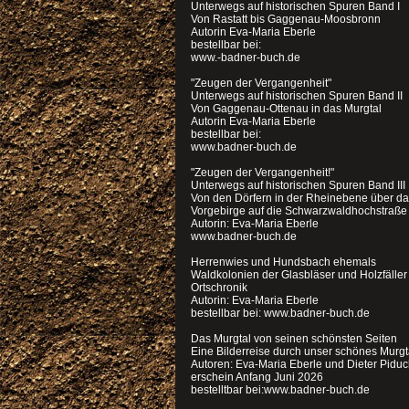
Unterwegs auf historischen Spuren Band I
Von Rastatt bis Gaggenau-Moosbronn
Autorin Eva-Maria Eberle
bestellbar bei:
www.-badner-buch.de
"Zeugen der Vergangenheit"
Unterwegs auf historischen Spuren Band II
Von Gaggenau-Ottenau in das Murgtal
Autorin Eva-Maria Eberle
bestellbar bei:
www.badner-buch.de
"Zeugen der Vergangenheit!"
Unterwegs auf historischen Spuren Band III
Von den Dörfern in der Rheinebene über d
Vorgebirge auf die Schwarzwaldhochstraße
Autorin: Eva-Maria Eberle
www.badner-buch.de
Herrenwies und Hundsbach ehemals
Waldkolonien der Glasbläser und Holzfälle
Ortschronik
Autorin: Eva-Maria Eberle
bestellbar bei: www.badner-buch.de
Das Murgtal von seinen schönsten Seiten
Eine Bilderreise durch unser schönes Murgt
Autoren: Eva-Maria Eberle und Dieter Pidu
erschein Anfang Juni 2026
bestelltbar bei:www.badner-buch.de