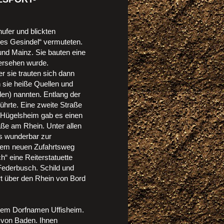
ufer und blickten
ches Gesindel“ vermuteten.
und Mainz. Sie bauten eine
versehen wurde.
 sie trauten sich dann
 sie heiße Quellen und
den) nannten. Entlang der
ührte. Eine zweite Straße
 Hügelsheim gab es einen
ße am Rhein. Unter allen
as wunderbar zur
 dem neuen Zufahrtsweg
“ eine Reiterstatuette
Federbusch. Schild und
rt über den Rhein von Bord
 dem Dorfnamen Uffisheim.
 von Baden. Ihnen