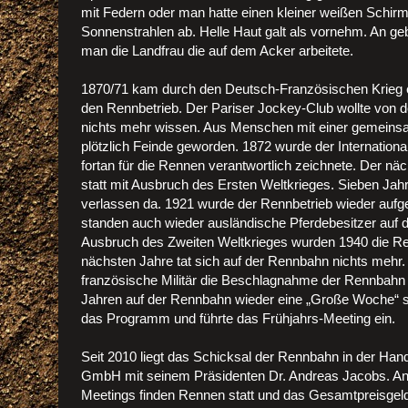
mit Federn oder man hatte einen kleiner weißen Schirm 
Sonnenstrahlen ab. Helle Haut galt als vornehm. An ge
man die Landfrau die auf dem Acker arbeitete.
1870/71 kam durch den Deutsch-Französischen Krieg e
den Rennbetrieb. Der Pariser Jockey-Club wollte von d
nichts mehr wissen. Aus Menschen mit einer gemeins
plötzlich Feinde geworden. 1872 wurde der Internationa
fortan für die Rennen verantwortlich zeichnete. Der näc
statt mit Ausbruch des Ersten Weltkrieges. Sieben Jah
verlassen da. 1921 wurde der Rennbetrieb wieder au
standen auch wieder ausländische Pferdebesitzer au
Ausbruch des Zweiten Weltkrieges wurden 1940 die Re
nächsten Jahre tat sich auf der Rennbahn nichts mehr
französische Militär die Beschlagnahme der Rennbahn 
Jahren auf der Rennbahn wieder eine „Große Woche“ st
das Programm und führte das Frühjahrs-Meeting ein.
Seit 2010 liegt das Schicksal der Rennbahn in der Ha
GmbH mit seinem Präsidenten Dr. Andreas Jacobs. An 1
Meetings finden Rennen statt und das Gesamtpreisgeld