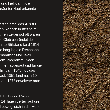
und hielt damit die
bräunter Haut erkannte
rst einmal das Aus für
en Rennen in Iffezheim
amen Leidenschaft waren
le Club gegründet der
hste Stillstand fand 1914
re lang lag die Rennbahn
fgenommen und 1924
f dem Programm. Nach
nnen abgesagt und für die
. Im Jahr 1949 hob das
auf. 1951 fand nach 10
att. 1972 erweiterte man
nd der Baden Racing
4 Tagen verteilt auf drei
 bewegt sich in der Höhe