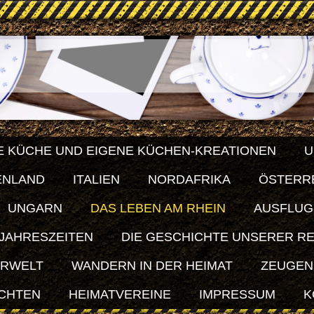
E KÜCHE UND EIGENE KÜCHEN-KREATIONEN
U
ENLAND
ITALIEN
NORDAFRIKA
ÖSTERR
UNGARN
DAS LEBEN AM RHEIN
AUSFLUG
 JAHRESZEITEN
DIE GESCHICHTE UNSERER R
ERWELT
WANDERN IN DER HEIMAT
ZEUGEN
ICHTEN
HEIMATVEREINE
IMPRESSUM
K