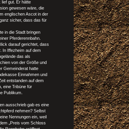
ief gut. Er hätte
lusion gewesen wäre, die
m englischen Ascot in der
ganz sicher, dass das für
e in die Stadt bringen
 einer Pferderennbahn.
ick darauf gerichtet, dass
 In Iffezheim auf dem
ngelände das als
rschien von der Größe und
er Gemeinderat hatte
eindekasse Einnahmen und
Zeit entstanden auf dem
 eine Tribüne für
ge Publikum.
en ausschrieb gab es eine
chtpferd nehmen? Selbst
keine Nennungen ein, weil
t dem „Preis vom Schloss
ie Rennbahn eröffnet.