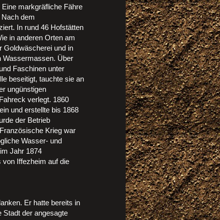
. Eine markgräfliche Fähre
t. Nach dem
iert. In rund 46 Hofstätten
ie in anderen Orten am
r Goldwäscherei und in
hen Wassermassen. Über
und Faschinen unter
le beseitigt, tauchte sie an
der ungünstigen
Fahreck verlegt. 1860
n und erstellte bis 1868
urde der Betrieb
-Französische Krieg war
gliche Wasser- und
 im Jahr 1874
 von Iffezheim auf die
nken. Er hatte bereits in
ie Stadt der angesagte