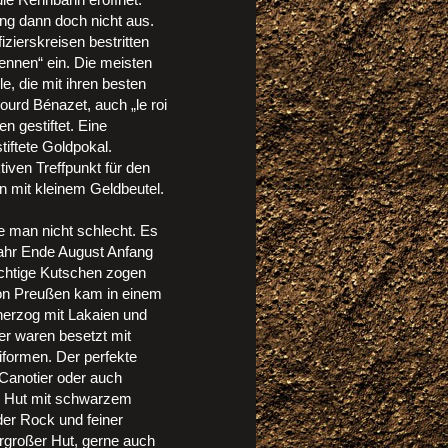
ng dann doch nicht aus.
ierskreisen bestritten
ennen“ ein. Die meisten
e, die mit ihren besten
ourd Bénazet, auch „le roi
n gestiftet. Eine
ftete Goldpokal.
iven Treffpunkt für den
 mit kleinem Geldbeutel.
te man nicht schlecht. Es
 Jahr Ende August Anfang
ächtige Kutschen zogen
von Preußen kam in einem
erzog mit Lakaien und
er waren besetzt mit
iformen. Der perfekte
 Canotier oder auch
er Hut mit schwarzem
der Rock und feiner
ergroßer Hut, gerne auch