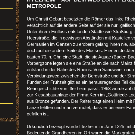
d
METROPOLE
Um Christi Geburt besetzten die Römer das linke Rhein
verächtlich auf die andere Seite auf der sie nur „gallis
Unter ihrem Einfluss entstanden Städte wie Straßburg 
Heerstraße, die in gewissen Abständen mit Kastellen 
Germanien im Ganzen zu erobern gelang ihnen nie, aber
doch auf die andere Seite des Flusses. Hier entdeckten
bauten 70. n. Chr. eine Stadt, die sie Aquae (Baden-Ba
Vorbergzone legten sie eine Straße an die nach Mainz f
entstand in der Nähe des Rheins. Von Sandweier nach
Verbindungsweg zwischen der Bergstraße und der Stra
Funden der Frühzeit gibt es ein herausragendes Teil d
Renngeschichte von Iffezheim passt. 1963 wurde auf
zur Kiesabbauanlage der Firma Kern im „Gottfriede-Loch
aus Bronze gefunden. Der Reiter trägt einen Helm mit 
Lanze fehlten und man vermutet, dass er bei einer Fah
gefallen ist.
Urkundlich bezeugt wurde Iffezheim im Jahr 1225 mit
Bedeutende Grundherren im Ort waren die Markgrafen