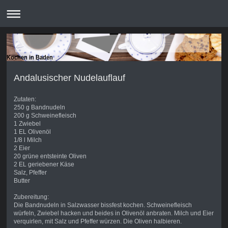
Kochen in Baden
Andalusischer Nudelauflauf
Zutaten:
250 g Bandnudeln
200 g Schweinefleisch
1 Zwiebel
1 EL Olivenöl
1/8 l Milch
2 Eier
20 grüne entsteinte Oliven
2 EL geriebener Käse
Salz, Pfeffer
Butter
Zubereitung:
Die Bandnudeln in Salzwasser bissfest kochen. Schweinefleisch
würfeln, Zwiebel hacken und beides in Olivenöl anbraten. Milch und Eier
verquirlen, mit Salz und Pfeffer würzen. Die Oliven halbieren.