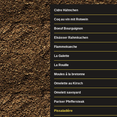
Cidre Hähnchen
Coq au vin mit Rotwein
Boeuf Bourguignon
Elsässer Rahmkuchen
Flammekueche
La Galette
La Rouille
Moules á la bretonne
Omelette au Kirsch
Omelett savoyard
Pariser Pfeffersteak
Pissaladière