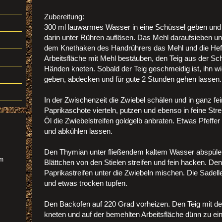
Zubereitung:
300 ml lauwarmes Wasser in eine Schüssel geben und 
darin unter Rühren auflösen. Das Mehl daraufsieben un
dem Knethaken des Handrührers das Mehl und die Hefe
Arbeitsfläche mit Mehl bestäuben, den Teig aus der Sc
Händen kneten. Sobald der Teig geschmeidig ist, ihn wi
geben, abdecken und für gute 2 Stunden gehen lassen.
In der Zwischenzeit die Zwiebel schälen und in ganz fei
Paprikaschote vierteln, putzen und ebenso in feine Str
Öl die Zwiebelstreifen goldgelb anbraten. Etwas Pfeffe
und abkühlen lassen.
Den Thymian unter fließendem kaltem Wasser abspülen,
im
Blättchen von den Stielen streifen und fein hacken. De
Paprikastreifen unter die Zwiebeln mischen. Die Sadelle
und etwas trocken tupfen.
Den Backofen auf 220 Grad vorheizen. Den Teig mit 
kneten und auf der bemehlten Arbeitsfläche dünn zu e