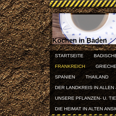
Kochen in Baden
STARTSEITE
BADISCH
FRANKREICH
GRIECH
SPANIEN
THAILAND
DER LANDKREIS IN ALLEN
UNSERE PFLANZEN- U. TI
DIE HEIMAT IN ALTEN ANS