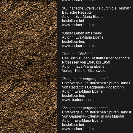
www.badner-buch.de
"Kulinarische Streifzüge durch die Heimat "
Badische Rezepte
Autorin: Eva-Maria Eberle
bestellbar bei:
www.badner-buch.de
"Unser Leben am Rhein"
Autorin: Eva-Maria Eberle
bestellbar bei:
www.badner-buch.de
"Tribunal Général"
Das Buch zu den Rastatter Kriegsgerichts-
Prozessen von 1946 bis 1950
Autorin: Eva-Maria Eberle
Verlag: Klöpfer, Ottersweier
"Zeugen der Vergangenheit"
Unterwegs auf historischen Spuren Band I
Von Rastatt bis Gaggenau-Moosbronn
Autorin Eva-Maria Eberle
bestellbar bei:
www.-badner-buch.de
"Zeugen der Vergangenheit"
Unterwegs auf historischen Spuren Band II
Von Gaggenau-Ottenau in das Murgtal
Autorin Eva-Maria Eberle
bestellbar bei:
www.badner-buch.de