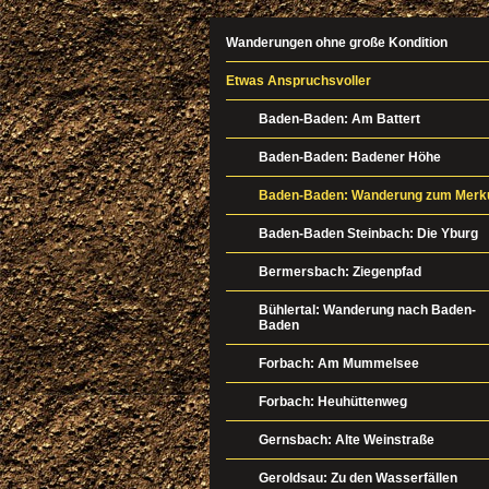
Wanderungen ohne große Kondition
Etwas Anspruchsvoller
Baden-Baden: Am Battert
Baden-Baden: Badener Höhe
Baden-Baden: Wanderung zum Merk
Baden-Baden Steinbach: Die Yburg
Bermersbach: Ziegenpfad
Bühlertal: Wanderung nach Baden-
Baden
Forbach: Am Mummelsee
Forbach: Heuhüttenweg
Gernsbach: Alte Weinstraße
Geroldsau: Zu den Wasserfällen