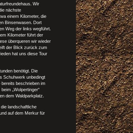
aturfreundehaus. Wir
die nächste
twa einem Kilometer, die
en Binsenwasen. Dort
n Weg der links wegführt.
em Kilometer führt der
ese überqueren wir wieder
ift der Blick zurück zum
ieden hat uns diese Tour
tunden benötigt. Die
tes Schuhwerk unbedingt
e bereits beschrieben im
, beim „Wolpertinger“
ben dem Waldparkplatz.
die landschaftliche
und auf dem Merkur für