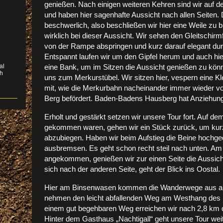
genießen. Nach einigen weiteren Kehren sind wir auf
und haben hier sagenhafte Aussicht nach allen Seiten. 
r
beschwerlich, also beschließen wir hier eine Weile zu b
wirklich bei dieser Aussicht. Wir sehen den Gleitschirmf
von der Rampe abspringen und kurz darauf elegant durch
Entspannt laufen wir um den Gipfel herum und auch hie
al
eine Bank, um im Sitzen die Aussicht genießen zu könn
ch
uns zum Merkurstübel. Wir sitzen hier, vespern eine K
mit, wie die Merkurbahn nacheinander immer wieder v
Berg befördert. Baden-Badens Hausberg hat Anziehung
Erholt und gestärkt setzen wir unsere Tour fort. Auf d
gekommen waren, gehen wir ein Stück zurück, um kurz
abzubiegen. Haben wir beim Aufstieg die Beine hochge
ausbremsen. Es geht schon recht steil nach unten. A
angekommen, genießen wir zur einen Seite die Aussich
sich nach der anderen Seite, geht der Blick ins Oostal.
Hier am Binsenwasen kommen die Wanderwege aus all
nehmen den leicht abfallenden Weg am Westhang des k
einem gut begehbaren Weg erreichen wir nach 2,8 km 
Hinter dem Gasthaus „Nachtigall“ geht unsere Tour weit