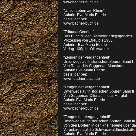
www.badner-buch.de
"Unser Leben am Rhein"
Autorin: Eva-Maria Eberle
bestellbar bei:
www.badner-buch.de
"Tribunal Général"
Das Buch zu den Rastatter Kriegsgerichts-
Prozessen von 1946 bis 1950
Autorin: Eva-Maria Eberle
Verlag: Klöpfer, Ottersweier
"Zeugen der Vergangenheit"
Unterwegs auf historischen Spuren Band I
Von Rastatt bis Gaggenau-Moosbronn
Autorin Eva-Maria Eberle
bestellbar bei:
www.-badner-buch.de
"Zeugen der Vergangenheit"
Unterwegs auf historischen Spuren Band II
Von Gaggenau-Ottenau in das Murgtal
Autorin Eva-Maria Eberle
bestellbar bei:
www.badner-buch.de
"Zeugen der Vergangenheit!"
Unterwegs auf historischen Spuren Band III
Von den Dörfern in der Rheinebene über d
Vorgebirge auf die Schwarzwaldhochstraße
Autorin: Eva-Maria Eberle