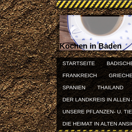
Kochen in Baden
STARTSEITE
BADISCH
FRANKREICH
GRIECH
SPANIEN
THAILAND
DER LANDKREIS IN ALLEN
UNSERE PFLANZEN- U. TI
DIE HEIMAT IN ALTEN ANS