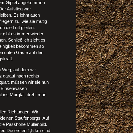
 dem Gipfel angekommen
Der Aufstieg war
leiben. Es lohnt auch
liegern zu, wie sie mutig
 die Luft gleiten.
r gibt es immer wieder
en. Schließlich zieht es
leinigkeit bekommen so
on unten Gäste auf den
skraft.
em Weg, auf dem wir
 darauf nach rechts
quält, müssen wir sie nun
m Binsenwasen
t ins Murgtal, dreht man
en Richtungen. Wir
leinen Staufenbergs. Auf
die Passhöhe Müllenbild.
er. Die ersten 1,5 km sind