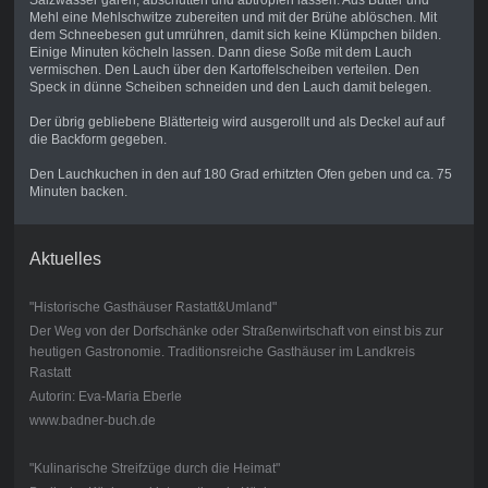
Salzwasser garen, abschütten und abtropfen lassen. Aus Butter und
Mehl eine Mehlschwitze zubereiten und mit der Brühe ablöschen. Mit
dem Schneebesen gut umrühren, damit sich keine Klümpchen bilden.
Einige Minuten köcheln lassen. Dann diese Soße mit dem Lauch
vermischen. Den Lauch über den Kartoffelscheiben verteilen. Den
Speck in dünne Scheiben schneiden und den Lauch damit belegen.
Der übrig gebliebene Blätterteig wird ausgerollt und als Deckel auf auf
die Backform gegeben.
Den Lauchkuchen in den auf 180 Grad erhitzten Ofen geben und ca. 75
Minuten backen.
Aktuelles
"Historische Gasthäuser Rastatt&Umland"
Der Weg von der Dorfschänke oder Straßenwirtschaft von einst bis zur
heutigen Gastronomie. Traditionsreiche Gasthäuser im Landkreis
Rastatt
Autorin: Eva-Maria Eberle
www.badner-buch.de
"Kulinarische Streifzüge durch die Heimat"