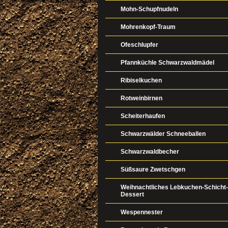
Mohn-Schupfnudeln
Mohrenkopf-Traum
Ofeschlupfer
Pfannküchle Schwarzwaldmädel
Ribiselkuchen
Rotweinbirnen
Scheiterhaufen
Schwarzwälder Schneeballen
Schwarzwaldbecher
Süßsaure Zwetschgen
Weihnachtliches Lebkuchen-Schicht-
Dessert
Wespennester