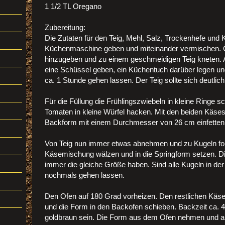
1 1/2 TL Oregano
Zubereitung:
Die Zutaten für den Teig, Mehl, Salz, Trockenhefe und 
Küchenmaschine geben und miteinander vermischen. 
hinzugeben und zu einem geschmeidigen Teig kneten. A
eine Schüssel geben, ein Küchentuch darüber legen u
ca. 1 Stunde gehen lassen. Der Teig sollte sich deutlic
Für die Füllung die Frühlingszwiebeln in kleine Ringe 
Tomaten in kleine Würfel hacken. Mit den beiden Käse
Backform mit einem Durchmesser von 26 cm einfetten
Von Teig nun immer etwas abnehmen und zu Kugeln for
Käsemischung wälzen und in die Springform setzen. Di
immer die gleiche Größe haben. Sind alle Kugeln in de
nochmals gehen lassen.
Den Ofen auf 180 Grad vorheizen. Den restlichen Käse
und die Form in den Backofen schieben. Backzeit ca. 40
goldbraun sein. Die Form aus dem Ofen nehmen und a