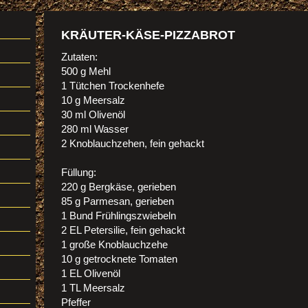
KRÄUTER-KÄSE-PIZZABROT
Zutaten:
500 g Mehl
1 Tütchen Trockenhefe
10 g Meersalz
30 ml Olivenöl
280 ml Wasser
2 Knoblauchzehen, fein gehackt
Füllung:
220 g Bergkäse, gerieben
85 g Parmesan, gerieben
1 Bund Frühlingszwiebeln
2 EL Petersilie, fein gehackt
1 große Knoblauchzehe
10 g getrocknete Tomaten
1 EL Olivenöl
1 TL Meersalz
Pfeffer