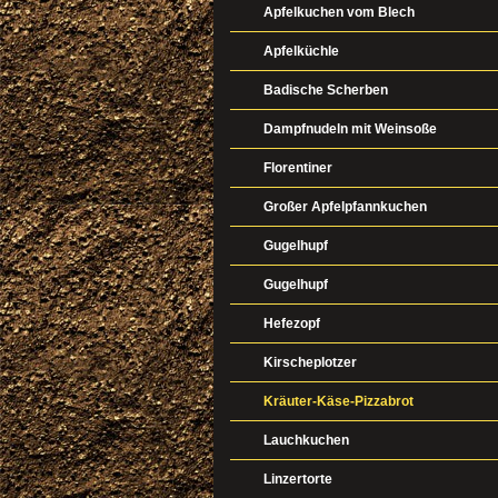
Apfelkuchen vom Blech
Apfelküchle
Badische Scherben
Dampfnudeln mit Weinsoße
Florentiner
Großer Apfelpfannkuchen
Gugelhupf
Gugelhupf
Hefezopf
Kirscheplotzer
Kräuter-Käse-Pizzabrot
Lauchkuchen
Linzertorte