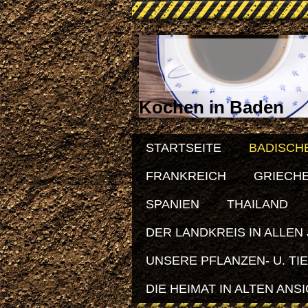
Kochen in Baden
STARTSEITE
BADISCH
FRANKREICH
GRIECH
SPANIEN
THAILAND
DER LANDKREIS IN ALLEN
UNSERE PFLANZEN- U. TI
DIE HEIMAT IN ALTEN ANS