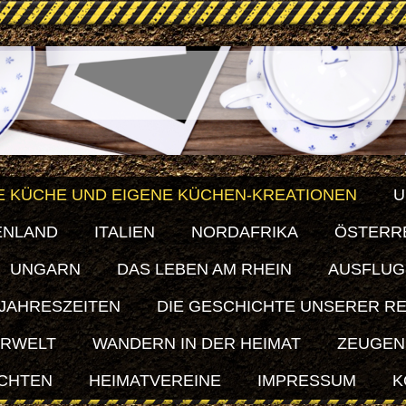
E KÜCHE UND EIGENE KÜCHEN-KREATIONEN
U
ENLAND
ITALIEN
NORDAFRIKA
ÖSTERR
UNGARN
DAS LEBEN AM RHEIN
AUSFLUG
 JAHRESZEITEN
DIE GESCHICHTE UNSERER R
ERWELT
WANDERN IN DER HEIMAT
ZEUGEN
ICHTEN
HEIMATVEREINE
IMPRESSUM
K