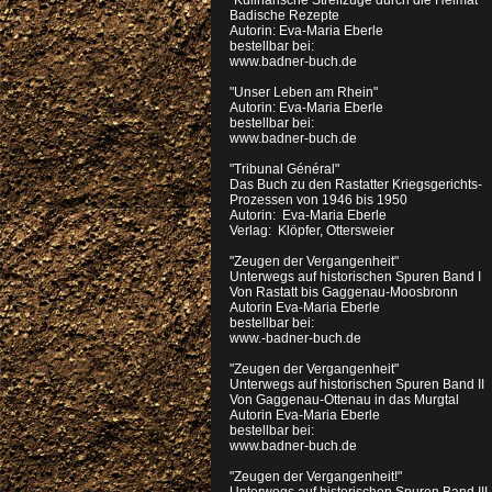
"Kulinarische Streifzüge durch die Heimat "
Badische Rezepte
Autorin: Eva-Maria Eberle
bestellbar bei:
www.badner-buch.de
"Unser Leben am Rhein"
Autorin: Eva-Maria Eberle
bestellbar bei:
www.badner-buch.de
"Tribunal Général"
Das Buch zu den Rastatter Kriegsgerichts-
Prozessen von 1946 bis 1950
Autorin: Eva-Maria Eberle
Verlag: Klöpfer, Ottersweier
"Zeugen der Vergangenheit"
Unterwegs auf historischen Spuren Band I
Von Rastatt bis Gaggenau-Moosbronn
Autorin Eva-Maria Eberle
bestellbar bei:
www.-badner-buch.de
"Zeugen der Vergangenheit"
Unterwegs auf historischen Spuren Band II
Von Gaggenau-Ottenau in das Murgtal
Autorin Eva-Maria Eberle
bestellbar bei:
www.badner-buch.de
"Zeugen der Vergangenheit!"