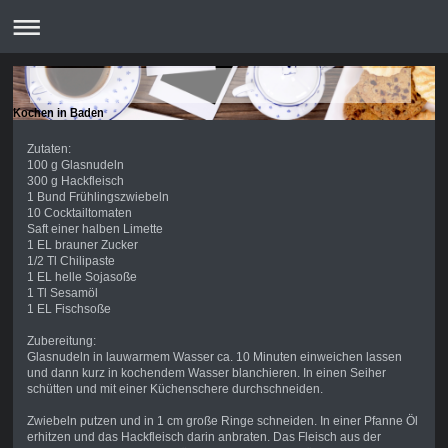
Kochen in Baden
Zutaten:
100 g Glasnudeln
300 g Hackfleisch
1 Bund Frühlingszwiebeln
10 Cocktailtomaten
Saft einer halben Limette
1 EL brauner Zucker
1/2 Tl Chilipaste
1 EL helle Sojasoße
1 Tl Sesamöl
1 EL Fischsoße
Zubereitung:
Glasnudeln in lauwarmem Wasser ca. 10 Minuten einweichen lassen
und dann kurz in kochendem Wasser blanchieren. In einen Seiher
schütten und mit einer Küchenschere durchschneiden.
Zwiebeln putzen und in 1 cm große Ringe schneiden. In einer Pfanne Öl
erhitzen und das Hackfleisch darin anbraten. Das Fleisch aus der