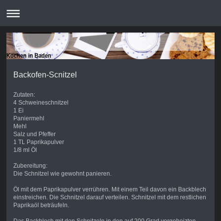
Kochen in Baden
Backofen-Scnitzel
Zutaten:
4 Schweineschnitzel
1 Ei
Paniermehl
Mehl
Salz und Pfeffer
1 TL Paprikapulver
1/8 ml Öl
Zubereitung:
Die Schnitzel wie gewohnt panieren.
Öl mit dem Paprikapulver verrühren. Mit einem Teil davon ein Backblech
einstreichen. Die Schnitzel darauf verteilen. Schnitzel mit dem restlichen
Paprikaöl beträufeln.