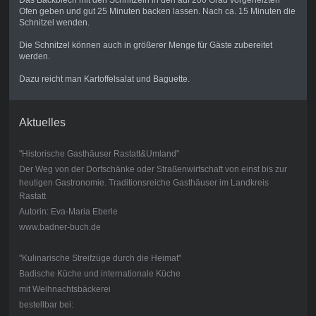
Das Backblech mit den Schnitzeln in den auf 200 Grad vorgeheizten
Ofen geben und gut 25 Minuten backen lassen. Nach ca. 15 Minuten die
Schnitzel wenden.
Die Schnitzel können auch in größerer Menge für Gäste zubereitet
werden.
Dazu reicht man Kartoffelsalat und Baguette.
Aktuelles
"Historische Gasthäuser Rastatt&Umland"
Der Weg von der Dorfschänke oder Straßenwirtschaft von einst bis zur
heutigen Gastronomie. Traditionsreiche Gasthäuser im Landkreis
Rastatt
Autorin: Eva-Maria Eberle
www.badner-buch.de
"Kulinarische Streifzüge durch die Heimat"
Badische Küche und internationale Küche
mit Weihnachtsbäckerei
bestellbar bei: