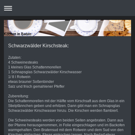
Kochen in Baden
Schwarzwälder Kirschsteak:
Zutaten:
4 Schweinesteaks
1 kleines Glas Schattenmorellen
1 Schnapsglas Schwarzwälder Kirschwasser
1/ 8 l Rotwein
etwas brauner Soßenbinder
Salz und frisch gemahlener Pfeffer
Zubereitung:
Die Schattenmorellen mit der Hälfte vom Kirschsaft aus dem Glas in ein
Stielpfännchen geben und erhitzen. Dann gibt man ein Schnapsglas
Schwarzwälder Kirschwasser hinzu. Die Kirschen werden flambiert.
Die Schweinesteaks werden von beiden Seiten angebraten. Dann aus
der Pfanne herausgenommen, in Folie eingeschlagen und im Backofen
warmgehalten. Den Bratensud mit dem Rotwein und dem Sud von den
Kirschen ablöschen. Etwas einkochen lassen. Nach Bedarf etwas