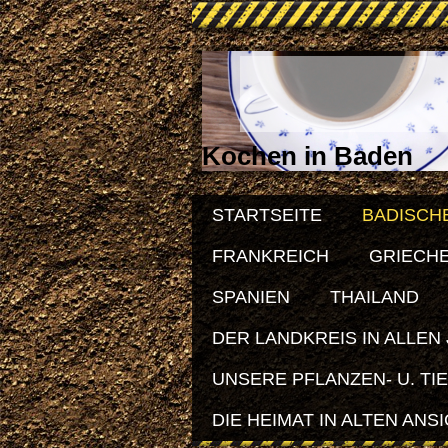
Kochen in Baden
STARTSEITE
BADISCH
FRANKREICH
GRIECH
SPANIEN
THAILAND
DER LANDKREIS IN ALLEN
UNSERE PFLANZEN- U. TI
DIE HEIMAT IN ALTEN ANS