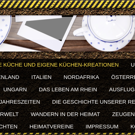
E KÜCHE UND EIGENE KÜCHEN-KREATIONEN
U
ENLAND
ITALIEN
NORDAFRIKA
ÖSTERR
UNGARN
DAS LEBEN AM RHEIN
AUSFLUG
 JAHRESZEITEN
DIE GESCHICHTE UNSERER R
ERWELT
WANDERN IN DER HEIMAT
ZEUGEN
ICHTEN
HEIMATVEREINE
IMPRESSUM
K