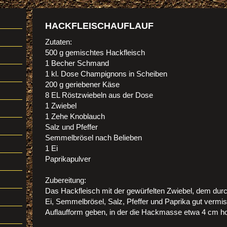
HACKFLEISCHAUFLAUF
Zutaten:
500 g gemischtes Hackfleisch
1 Becher Schmand
1 kl. Dose Champignons in Scheiben
200 g geriebener Käse
8 EL Röstzwiebeln aus der Dose
1 Zwiebel
1 Zehe Knoblauch
Salz und Pfeffer
Semmelbrösel nach Belieben
1 Ei
Paprikapulver
Zubereitung:
Das Hackfleisch mit der gewürfelten Zwiebel, dem du
Ei, Semmelbrösel, Salz, Pfeffer und Paprika gut vermi
Auflaufform geben, in der die Hackmasse etwa 4 cm ho