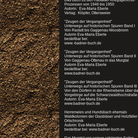
Das Buch zu den Rastatter Kriegsgerichts-
Prozessen von 1946 bis 1950
Autorin: Eva-Maria Eberle
Verlag: Klöpfer, Ottersweier
"Zeugen der Vergangenheit"
Unterwegs auf historischen Spuren Band I
Von Rastatt bis Gaggenau-Moosbronn
Autorin Eva-Maria Eberle
bestellbar bei:
www.-badner-buch.de
"Zeugen der Vergangenheit"
Unterwegs auf historischen Spuren Band II
Von Gaggenau-Ottenau in das Murgtal
Autorin Eva-Maria Eberle
bestellbar bei:
www.badner-buch.de
"Zeugen der Vergangenheit!"
Unterwegs auf historischen Spuren Band III
Von den Dörfern in der Rheinebene über d
Vorgebirge auf die Schwarzwaldhochstraße
Autorin: Eva-Maria Eberle
www.badner-buch.de
Herrenwies und Hundsbach ehemals
Waldkolonien der Glasbläser und Holzfälle
Ortschronik
Autorin: Eva-Maria Eberle
bestellbar bei: www.badner-buch.de