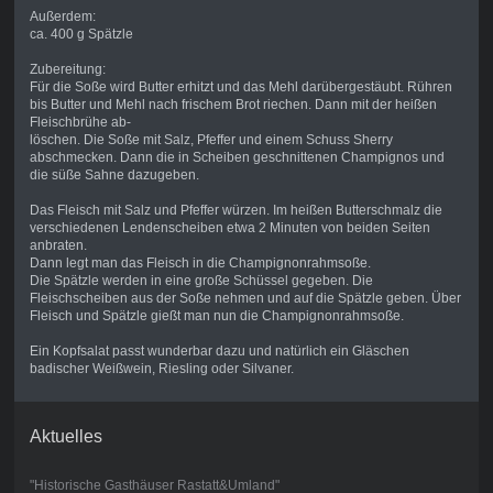
Außerdem:
ca. 400 g Spätzle
Zubereitung:
Für die Soße wird Butter erhitzt und das Mehl darübergestäubt. Rühren
bis Butter und Mehl nach frischem Brot riechen. Dann mit der heißen
Fleischbrühe ab-
löschen. Die Soße mit Salz, Pfeffer und einem Schuss Sherry
abschmecken. Dann die in Scheiben geschnittenen Champignos und
die süße Sahne dazugeben.
Das Fleisch mit Salz und Pfeffer würzen. Im heißen Butterschmalz die
verschiedenen Lendenscheiben etwa 2 Minuten von beiden Seiten
anbraten.
Dann legt man das Fleisch in die Champignonrahmsoße.
Die Spätzle werden in eine große Schüssel gegeben. Die
Fleischscheiben aus der Soße nehmen und auf die Spätzle geben. Über
Fleisch und Spätzle gießt man nun die Champignonrahmsoße.
Ein Kopfsalat passt wunderbar dazu und natürlich ein Gläschen
badischer Weißwein, Riesling oder Silvaner.
Aktuelles
"Historische Gasthäuser Rastatt&Umland"