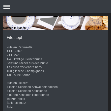
Kochen in Baden
Filet-topf
Zutaten Rahmsoße:
1 EL Butter
2 EL Mehl
1/4 L kräftige Fleischbrühe
Salz und Pfeffer aus der Mühle
1 Schuss trockener Sherry
100 g frische Champignons
1/8 L süße Sahne
Zutaten Fleisch:
4 kleine Scheiben Schweinelendchen
4 kleine Scheiben Kalbslende
4 dünne Scheiben Rinderlende
weißer Pfeffer
Butterschmalz
Salz