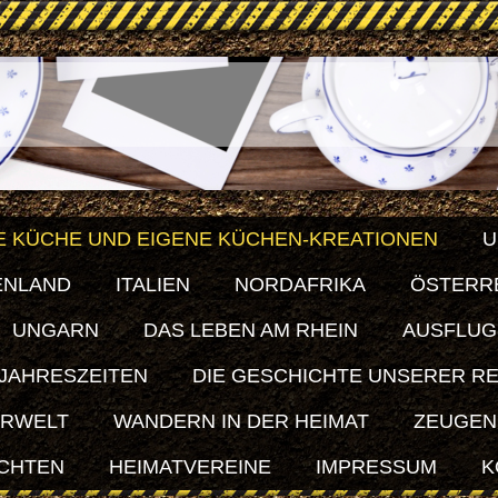
E KÜCHE UND EIGENE KÜCHEN-KREATIONEN
U
ENLAND
ITALIEN
NORDAFRIKA
ÖSTERR
UNGARN
DAS LEBEN AM RHEIN
AUSFLUG
 JAHRESZEITEN
DIE GESCHICHTE UNSERER R
ERWELT
WANDERN IN DER HEIMAT
ZEUGEN
ICHTEN
HEIMATVEREINE
IMPRESSUM
K