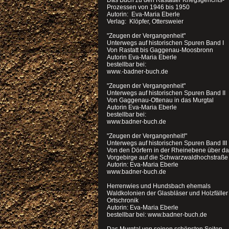
Das Buch zu den Rastatter Kriegsgerichts-
Prozessen von 1946 bis 1950
Autorin: Eva-Maria Eberle
Verlag: Klöpfer, Ottersweier
"Zeugen der Vergangenheit"
Unterwegs auf historischen Spuren Band I
Von Rastatt bis Gaggenau-Moosbronn
Autorin Eva-Maria Eberle
bestellbar bei:
www.-badner-buch.de
"Zeugen der Vergangenheit"
Unterwegs auf historischen Spuren Band II
Von Gaggenau-Ottenau in das Murgtal
Autorin Eva-Maria Eberle
bestellbar bei:
www.badner-buch.de
"Zeugen der Vergangenheit!"
Unterwegs auf historischen Spuren Band III
Von den Dörfern in der Rheinebene über d
Vorgebirge auf die Schwarzwaldhochstraße
Autorin: Eva-Maria Eberle
www.badner-buch.de
Herrenwies und Hundsbach ehemals
Waldkolonien der Glasbläser und Holzfälle
Ortschronik
Autorin: Eva-Maria Eberle
bestellbar bei: www.badner-buch.de