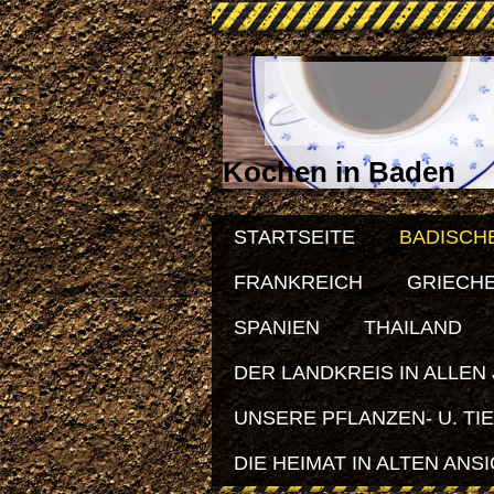
Kochen in Baden
STARTSEITE
BADISCH
FRANKREICH
GRIECH
SPANIEN
THAILAND
DER LANDKREIS IN ALLEN
UNSERE PFLANZEN- U. TI
DIE HEIMAT IN ALTEN ANS