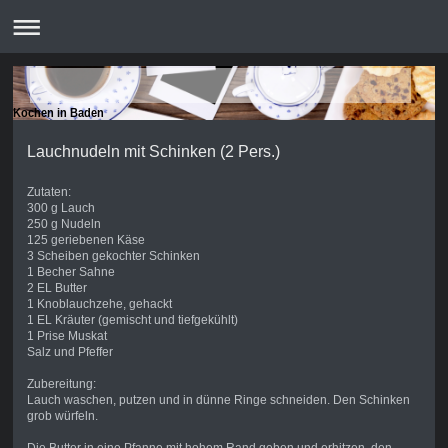
Kochen in Baden
Lauchnudeln mit Schinken (2 Pers.)
Zutaten:
300 g Lauch
250 g Nudeln
125 geriebenen Käse
3 Scheiben gekochter Schinken
1 Becher Sahne
2 EL Butter
1 Knoblauchzehe, gehackt
1 EL Kräuter (gemischt und tiefgekühlt)
1 Prise Muskat
Salz und Pfeffer
Zubereitung:
Lauch waschen, putzen und in dünne Ringe schneiden. Den Schinken
grob würfeln.