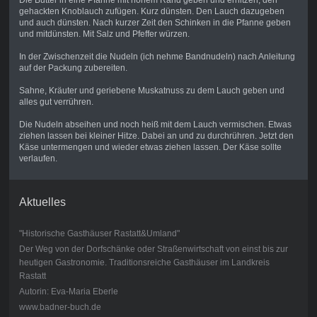
Die Butter in eine Pfanne mit hohem Rand geben und erhitzen, den
gehackten Knoblauch zufügen. Kurz dünsten. Den Lauch dazugeben
und auch dünsten. Nach kurzer Zeit den Schinken in die Pfanne geben
und mitdünsten. Mit Salz und Pfeffer würzen.
In der Zwischenzeit die Nudeln (ich nehme Bandnudeln) nach Anleitung
auf der Packung zubereiten.
Sahne, Kräuter und geriebene Muskatnuss zu dem Lauch geben und
alles gut verrühren.
Die Nudeln abseihen und noch heiß mit dem Lauch vermischen. Etwas
ziehen lassen bei kleiner Hitze. Dabei an und zu durchrühren. Jetzt den
Käse untermengen und wieder etwas ziehen lassen. Der Käse sollte
verlaufen.
Aktuelles
"Historische Gasthäuser Rastatt&Umland"
Der Weg von der Dorfschänke oder Straßenwirtschaft von einst bis zur
heutigen Gastronomie. Traditionsreiche Gasthäuser im Landkreis
Rastatt
Autorin: Eva-Maria Eberle
www.badner-buch.de