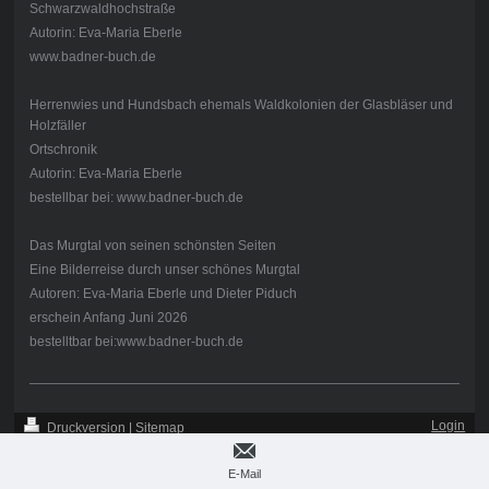
Schwarzwaldhochstraße
Autorin: Eva-Maria Eberle
www.badner-buch.de
Herrenwies und Hundsbach ehemals Waldkolonien der Glasbläser und
Holzfäller
Ortschronik
Autorin: Eva-Maria Eberle
bestellbar bei: www.badner-buch.de
Das Murgtal von seinen schönsten Seiten
Eine Bilderreise durch unser schönes Murgtal
Autoren: Eva-Maria Eberle und Dieter Piduch
erschein Anfang Juni 2026
bestelltbar bei:www.badner-buch.de
Login
Druckversion
|
Sitemap
-
Webansicht
-
Copyright Eva-Maria Eberle
E-Mail