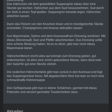
Zubereitung:
Das Hähnchen mit dem gewürfelten Suppengrün etwas über eine
Stunde gar kochen. Hähnchen aus dem Sud herausnehmen. Sud durch
ein Sieb in einen Topf gießen. Suppengrün beiseite legen. Hähnchen
abkühlen lassen.
Dann das Fleisch von den Knochen lösen und in mundgerechte Stücke
schneiden. Champignons und Ananas abtropfen lassen.
Aus Mayonnaise, Sahne und dem Ananassaft ein Dressing anrühren. Mit
etwas Zitronensaft, Salz und Pfeffer abschmecken. Das Dressing sollte
eine schöne Bindung haben. Ist es zu dünn, gibt man noch etwas
Mayonnaise daran.
Hähnchenfleisch (nicht alles auf einmal) zum Dressing geben, gut
untermischen. Ist alles eine schön gebundene Masse, dann lässt man
den Salat für gut eine Stunde ziehen.
Die restlichen Hähnchenteile gibt man zurück in den Kochsud und fügt
das Suppengemüse hinzu. Mit abgekochtem Reis hat man so noch eine
schmackhafte Hühnersuppe.
Den Geflügelsalat gibt man in kleine Schälchen, garniert mit etwas
Petersilie und serviert geröstete Toastscheiben dazu.
Aktuelles