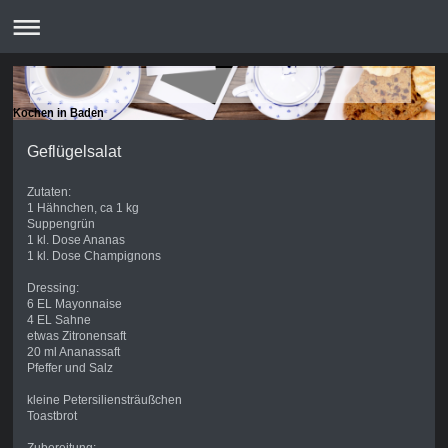
Kochen in Baden
Geflügelsalat
Zutaten:
1 Hähnchen, ca 1 kg
Suppengrün
1 kl. Dose Ananas
1 kl. Dose Champignons
Dressing:
6 EL Mayonnaise
4 EL Sahne
etwas Zitronensaft
20 ml Ananassaft
Pfeffer und Salz
kleine Petersiliensträußchen
Toastbrot