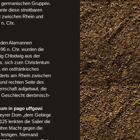
n germanischen Gruppen.
nte diese streitbaren
t zwischen Rhein und
n. Chr.
 den Alamannen
496 n. Chr. wurden die
ig Chlodwig aus der
s, sich zum Christentum
, ein ostfränkisches
nderts am Rhein zwischen
und rechten Seite des
rschaft aufgebaut, die
m Geschlecht dierömisch-
tum in pago uffgowi
Speyrer Dom „dem Gebirge
125 lenkten die Salier die
ihre Macht gegen die
 festigen. Niemand