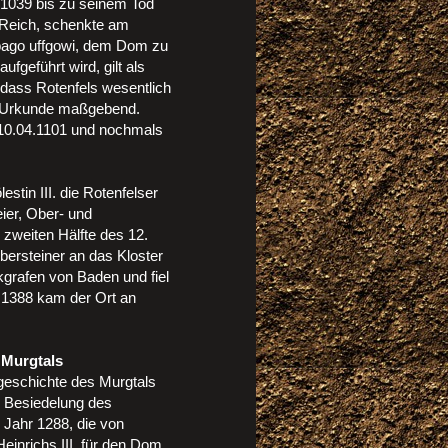
on 1039 bis zu seinem Tod
 Reich, schenkte am
 pago uffgowi, dem Dom zu
fgeführt wird, gilt als
dass Rotenfels wesentlich
ner Urkunde maßgebend.
 10.04.1101 und nochmals
stin III. die Rotenfelser
ier, Ober- und
zweiten Hälfte des 12.
ersteiner an das Kloster
grafen von Baden und fiel
r 1388 kam der Ort an
 Murgtals
geschichte des Murgtals
nd Besiedelung des
 Jahr 1288, die von
inrichs III. für den Dom