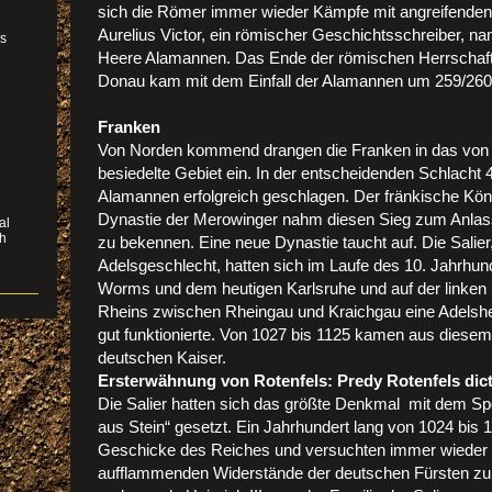
sich die Römer immer wieder Kämpfe mit angreifende
Aurelius Victor, ein römischer Geschichtsschreiber, nan
as
Heere Alamannen. Das Ende der römischen Herrschaf
Donau kam mit dem Einfall der Alamannen um 259/260 
Franken
r
Von Norden kommend drangen die Franken in das von
besiedelte Gebiet ein. In der entscheidenden Schlacht 
Alamannen erfolgreich geschlagen. Der fränkische Kön
Dynastie der Merowinger nahm diesen Sieg zum Anlas
al
ch
zu bekennen. Eine neue Dynastie taucht auf. Die Salier
Adelsgeschlecht, hatten sich im Laufe des 10. Jahrhu
Worms und dem heutigen Karlsruhe und auf der linken 
Rheins zwischen Rheingau und Kraichgau eine Adelsher
gut funktionierte. Von 1027 bis 1125 kamen aus diese
deutschen Kaiser
.
Ersterwähnung von Rotenfels: Predy Rotenfels dic
Die Salier hatten sich das größte Denkmal mit dem 
aus Stein“ gesetzt. Ein Jahrhundert lang von 1024 bis 1
Geschicke des Reiches und versuchten immer wieder 
aufflammenden Widerstände der deutschen Fürsten zu