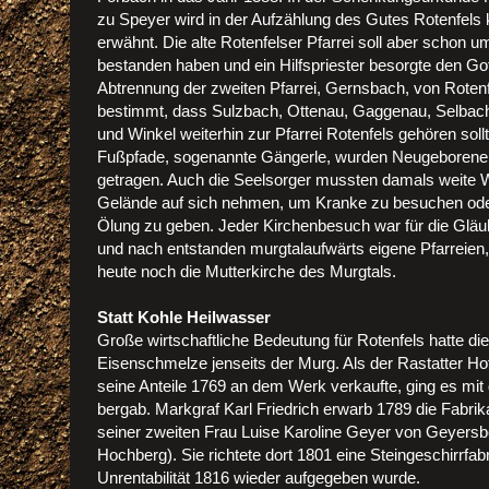
zu Speyer wird in der Aufzählung des Gutes Rotenfels k
erwähnt. Die alte Rotenfelser Pfarrei soll aber schon u
bestanden haben und ein Hilfspriester besorgte den Got
Abtrennung der zweiten Pfarrei, Gernsbach, von Roten
bestimmt, dass Sulzbach, Ottenau, Gaggenau, Selbach
und Winkel weiterhin zur Pfarrei Rotenfels gehören sol
Fußpfade, sogenannte Gängerle, wurden Neugeborene 
getragen. Auch die Seelsorger mussten damals weite 
Gelände auf sich nehmen, um Kranke zu besuchen oder
Ölung zu geben. Jeder Kirchenbesuch war für die Gläub
und nach entstanden murgtalaufwärts eigene Pfarreien, 
heute noch die Mutterkirche des Murgtals.
Statt Kohle Heilwasser
Große wirtschaftliche Bedeutung für Rotenfels hatte di
Eisenschmelze jenseits der Murg. Als der Rastatter Ho
seine Anteile 1769 an dem Werk verkaufte, ging es mi
bergab. Markgraf Karl Friedrich erwarb 1789 die Fabri
seiner zweiten Frau Luise Karoline Geyer von Geyersb
Hochberg). Sie richtete dort 1801 eine Steingeschirrfab
Unrentabilität 1816 wieder aufgegeben wurde.