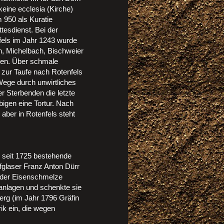
eine ecclesia (Kirche)
m 950 als Kuratie
tesdienst. Bei der
fels im Jahr 1243 wurde
, Michelbach, Bischweier
lten. Über schmale
zur Taufe nach Rotenfels
Wege durch unwirtliches
 Sterbenden die letzte
igen eine Tortur. Nach
aber in Rotenfels steht
e seit 1725 bestehende
fglaser Franz Anton Dürr
t der Eisenschmelze
kanlagen und schenkte sie
erg (im Jahr 1796 Gräfin
rik ein, die wegen