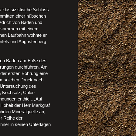
 klassizistische Schloss
inmitten einer hübschen
iedrich von Baden und
 zusammen mit einem
chen Laufbahn wohnte er
nfels und Augustenberg
 von Baden am Fuße des
rungen durchführen. Am
 der ersten Bohrung eine
nem solchen Druck nach
e Untersuchung des
, Kochsalz, Chlor-
dungen enthielt. „Auf
 Hoheit der Herr Markgraf
rten Mineralquelle an,
er Reihe der
chner in seinen Unterlagen