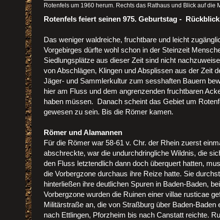
Rotenfels um 1960 herum. Rechts das Rathaus und Blick auf die M
Rotenfels feiert seinen 975. Geburtstag - Rückblick
Das weniger waldreiche, fruchtbare und leicht zugängl
Vorgebirges dürfte wohl schon in der Steinzeit Mensc
Siedlungsplätze aus dieser Zeit sind nicht nachzuweis
von Abschlägen, Klingen und Absplissen aus der Zeit 
Jäger- und Sammlerkultur zum sesshaften Bauern bew
hier am Fluss und dem angrenzenden fruchtbaren Ac
haben müssen. Danach scheint das Gebiet um Rotenfe
gewesen zu sein. Bis die Römer kamen.
Römer und Alamannen
Für die Römer war 58-61 v. Chr. der Rhein zuerst einm
abschreckte, war die undurchdringliche Wildnis, die sich
den Fluss letztendlich dann doch überquert hatten, mu
die Vorbergzone durchaus ihre Reize hatte. Sie durchst
hinterließen ihre deutlichen Spuren in Baden-Baden, bei
Vorbergzone wurden die Ruinen einer villae rusticae ge
Militärstraße an, die von Straßburg über Baden-Baden 
nach Ettlingen, Pforzheim bis nach Canstatt reichte. Ru