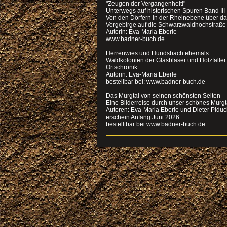
"Zeugen der Vergangenheit!"
Unterwegs auf historischen Spuren Band III
Von den Dörfern in der Rheinebene über d
Vorgebirge auf die Schwarzwaldhochstraße
Autorin: Eva-Maria Eberle
www.badner-buch.de
Herrenwies und Hundsbach ehemals
Waldkolonien der Glasbläser und Holzfälle
Ortschronik
Autorin: Eva-Maria Eberle
bestellbar bei: www.badner-buch.de
Das Murgtal von seinen schönsten Seiten
Eine Bilderreise durch unser schönes Murgt
Autoren: Eva-Maria Eberle und Dieter Pidu
erschein Anfang Juni 2026
bestelltbar bei:www.badner-buch.de