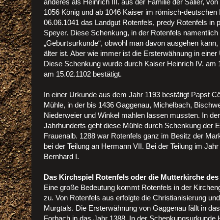
anderes als Heinrich III. aus der Familie der Salier, v
1056 König und ab 1046 Kaiser im römisch-deutschen
06.06.1041 das Landgut Rotenfels, predy Rotenfels in
Speyer. Diese Schenkung, in der Rotenfels namentlich au
„Geburtsurkunde“, obwohl man davon ausgehen kann, 
älter ist. Aber wie immer ist die Ersterwähnung in ei
Diese Schenkung wurde durch Kaiser Heinrich IV. am
am 15.02.1102 bestätigt.
In einer Urkunde aus dem Jahr 1193 bestätigt Papst Cöle
Mühle, in der bis 1436 Gaggenau, Michelbach, Bischwe
Niederweier und Winkel mahlen lassen mussten. In der 
Jahrhunderts geht diese Mühle durch Schenkung der Eb
Frauenalb. 1288 war Rotenfels ganz im Besitz der Mark
bei der Teilung an Hermann VII. Bei der Teilung im Jah
Bernhard I.
Das Kirchspiel Rotenfels oder die Mutterkirche des
Eine große Bedeutung kommt Rotenfels in der Kirchen
zu. Von Rotenfels aus erfolgte die Christianisierung u
Murgtals. Die Ersterwähnung von Gaggenau fällt in das
Forbach in das Jahr 1388. In der Schenkungsurkunde He