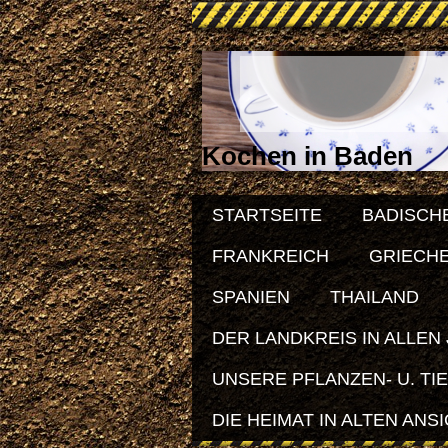
Kochen in Baden
STARTSEITE
BADISCH
FRANKREICH
GRIECH
SPANIEN
THAILAND
DER LANDKREIS IN ALLEN
UNSERE PFLANZEN- U. TI
DIE HEIMAT IN ALTEN ANS