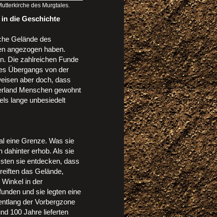
utterkirche des Murgtales.
 in die Geschichte
iche Gelände des
hen angezogen haben.
en. Die zahlreichen Funde
des Übergangs von der
eisen aber doch, dass
kerland Menschen gewohnt
ls lange unbesiedelt
al eine Grenze. Was sie
 dahinter erhob. Als sie
ssten sie entdecken, dass
reiften das Gelände,
 Winkel in der
funden und sie legten eine
entlang der Vorbergzone
nd 100 Jahre lieferten