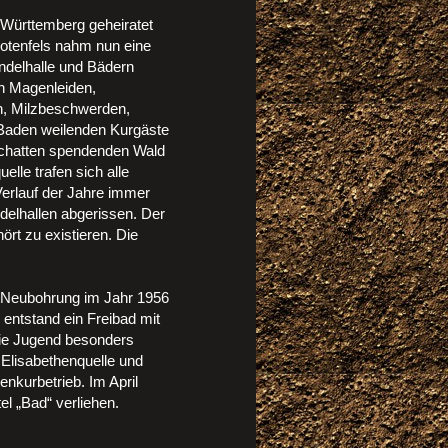
 Württemberg geheiratet
otenfels nahm nun eine
ndelhalle und Bädern
n Magenleiden,
n, Milzbeschwerden,
-Baden weilenden Kurgäste
chatten spendenden Wald
lle trafen sich alle
Verlauf der Jahre immer
elhallen abgerissen. Der
ört zu existieren. Die
e Neubohrung im Jahr 1956
 entstand ein Freibad mit
die Jugend besonders
 Elisabethenquelle und
enkurbetrieb. Im April
l „Bad“ verliehen.