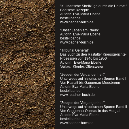
"Kulinarische Streifzüge durch die Heimat "
Badische Rezepte
Autorin: Eva-Maria Eberle
bestellbar bei:
www.badner-buch.de
"Unser Leben am Rhein"
Autorin: Eva-Maria Eberle
bestellbar bei:
www.badner-buch.de
"Tribunal Général"
Das Buch zu den Rastatter Kriegsgerichts-
Prozessen von 1946 bis 1950
Autorin: Eva-Maria Eberle
Verlag: Klöpfer, Ottersweier
"Zeugen der Vergangenheit"
Unterwegs auf historischen Spuren Band I
Von Rastatt bis Gaggenau-Moosbronn
Autorin Eva-Maria Eberle
bestellbar bei:
www.-badner-buch.de
"Zeugen der Vergangenheit"
Unterwegs auf historischen Spuren Band II
Von Gaggenau-Ottenau in das Murgtal
Autorin Eva-Maria Eberle
bestellbar bei:
www.badner-buch.de