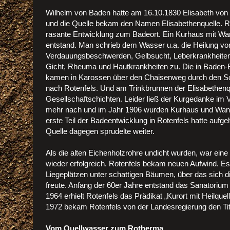
Wilhelm von Baden hatte am 16.10.1830 Elisabeth von
und die Quelle bekam den Namen Elisabethenquelle. R
rasante Entwicklung zum Badeort. Ein Kurhaus mit Wa
entstand. Man schrieb dem Wasser u.a. die Heilung vo
Verdauungsbeschwerden, Gelbsucht, Leberkrankheite
Gicht, Rheuma und Hautkrankheiten zu. Die in Baden
kamen in Karossen über den Chaisenweg durch den S
nach Rotenfels. Und am Trinkbrunnen der Elisabethenque
Gesellschaftschichten. Leider ließ der Kurgedanke im 
mehr nach und im Jahr 1906 wurden Kurhaus und Wand
erste Teil der Badeentwicklung in Rotenfels hatte aufgeh
Quelle dagegen sprudelte weiter.
Als die alten Eichenholzrohre undicht wurden, war ein
wieder erfolgreich. Rotenfels bekam neuen Aufwind. Es
Liegeplätzen unter schattigen Bäumen, über das sich 
freute. Anfang der 60er Jahre entstand das Sanatorium
1964 erhielt Rotenfels das Prädikat „Kurort mit Heilquell
1972 bekam Rotenfels von der Landesregierung den Tite
Vom Quellwasser zum Rotherma