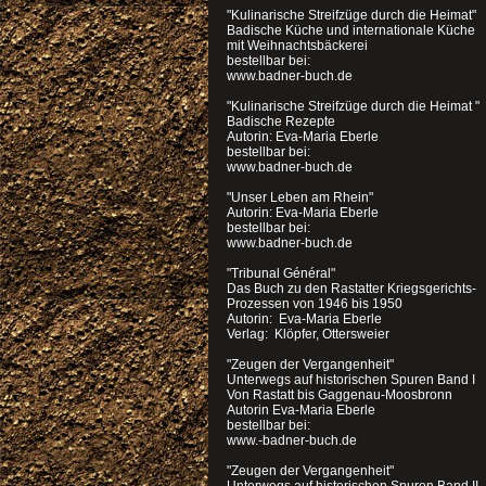
"Kulinarische Streifzüge durch die Heimat"
Badische Küche und internationale Küche
mit Weihnachtsbäckerei
bestellbar bei:
www.badner-buch.de
"Kulinarische Streifzüge durch die Heimat "
Badische Rezepte
Autorin: Eva-Maria Eberle
bestellbar bei:
www.badner-buch.de
"Unser Leben am Rhein"
Autorin: Eva-Maria Eberle
bestellbar bei:
www.badner-buch.de
"Tribunal Général"
Das Buch zu den Rastatter Kriegsgerichts-
Prozessen von 1946 bis 1950
Autorin: Eva-Maria Eberle
Verlag: Klöpfer, Ottersweier
"Zeugen der Vergangenheit"
Unterwegs auf historischen Spuren Band I
Von Rastatt bis Gaggenau-Moosbronn
Autorin Eva-Maria Eberle
bestellbar bei:
www.-badner-buch.de
"Zeugen der Vergangenheit"