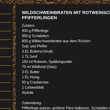
WILDSCHWEINBRATEN MIT ROTWEINS
PFIFFERLINGEN
Zutaten:
400 g Pfifferlinge
500 g Schalotten
800 g Wildschweinbraten aus dem Rücken
Salz und Pfeffer
3 EL Butterschmalz
1 TL Senf
150 ml Rotwein, Spätburgunder
75 ml Wildfond (Glas)
3 EL Butter
1 EL Honig
50 g Cranberries
1 Lorbeerblatt
Alufolie
Zubereitung:
Pfifferlinge putzen, größere Pilze halbieren. Schalott