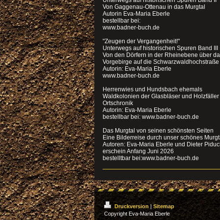
Unterwegs auf historischen Spuren Band II
Von Gaggenau-Ottenau in das Murgtal
Autorin Eva-Maria Eberle
bestellbar bei:
www.badner-buch.de
"Zeugen der Vergangenheit!"
Unterwegs auf historischen Spuren Band III
Von den Dörfern in der Rheinebene über d
Vorgebirge auf die Schwarzwaldhochstraße
Autorin: Eva-Maria Eberle
www.badner-buch.de
Herrenwies und Hundsbach ehemals
Waldkolonien der Glasbläser und Holzfälle
Ortschronik
Autorin: Eva-Maria Eberle
bestellbar bei: www.badner-buch.de
Das Murgtal von seinen schönsten Seiten
Eine Bilderreise durch unser schönes Murgt
Autoren: Eva-Maria Eberle und Dieter Pidu
erschein Anfang Juni 2026
bestelltbar bei:www.badner-buch.de
Druckversion
|
Sitemap
Copyright Eva-Maria Eberle