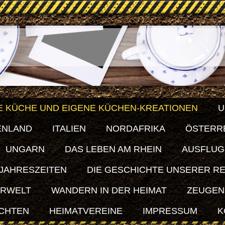
E KÜCHE UND EIGENE KÜCHEN-KREATIONEN
U
ENLAND
ITALIEN
NORDAFRIKA
ÖSTERR
UNGARN
DAS LEBEN AM RHEIN
AUSFLUG
 JAHRESZEITEN
DIE GESCHICHTE UNSERER R
ERWELT
WANDERN IN DER HEIMAT
ZEUGEN
ICHTEN
HEIMATVEREINE
IMPRESSUM
K