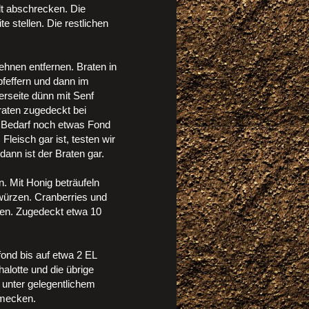
lt abschrecken. Die
e stellen. Die restlichen
hnen entfernen. Braten in
pfeffern und dann im
rseite dünn mit Senf
raten zugedeckt bei
 Bedarf noch etwas Fond
leisch gar ist, testen wir
nn ist der Braten gar.
n. Mit Honig beträufeln
 würzen. Cranberries und
ßen. Zugedeckt etwa 10
fond bis auf etwa 2 EL
halotte und die übrige
 unter gelegentlichem
hmecken.