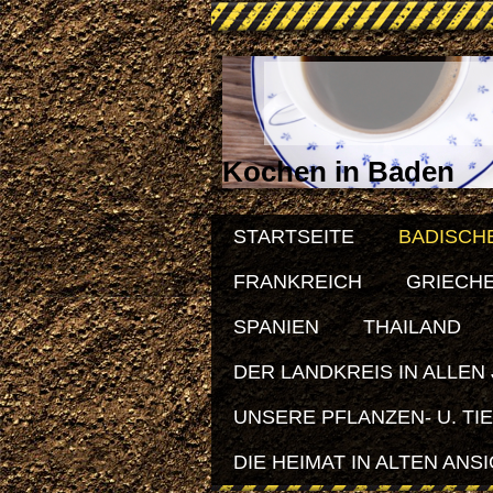
Kochen in Baden
STARTSEITE
BADISCH
FRANKREICH
GRIECH
SPANIEN
THAILAND
DER LANDKREIS IN ALLEN
UNSERE PFLANZEN- U. TI
DIE HEIMAT IN ALTEN ANS