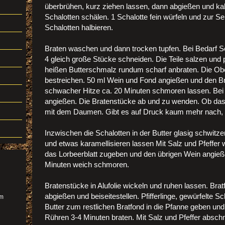
überbrühen, kurz ziehen lassen, dann abgießen und ka
Schalotten schälen. 1 Schalotte fein würfeln und zur Seit
Schalotten halbieren.
Braten waschen und dann trocken tupfen. Bei Bedarf Se
4 gleich große Stücke schneiden. Die Teile salzen und 
heißen Butterschmalz rundum scharf anbraten. Die Obe
bestreichen. 50 ml Wein und Fond angießen und den B
schwacher Hitze ca. 20 Minuten schmoren lassen. Bei
angießen. Die Bratenstücke ab und zu wenden. Ob das F
mit dem Daumen. Gibt es auf Druck kaum mehr nach, da
Inzwischen die Schalotten in der Butter glasig schwitze
und etwas karamellisieren lassen Mit Salz und Pfeffer
das Lorbeerblatt zugeben und den übrigen Wein angie
Minuten weich schmoren.
Bratenstücke in Alufolie wickeln und ruhen lassen. Brat
abgießen und beiseitestellen. Pfifferlinge, gewürfelte Sc
im
Butter zum restlichen Bratfond in die Pfanne geben und
Rühren 3-4 Minuten braten. Mit Salz und Pfeffer absc