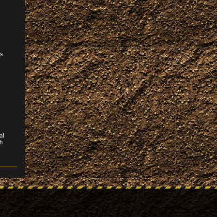
as
r
al
ch