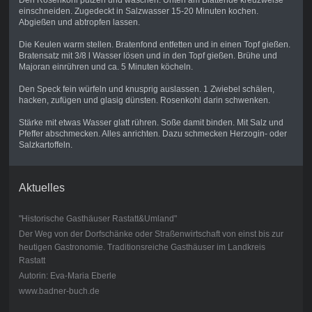
Den Rosenkohl putzen und waschen. Unten am Blattende kreuzweise
einschneiden. Zugedeckt in Salzwasser 15-20 Minuten kochen.
Abgießen und abtropfen lassen.
Die Keulen warm stellen. Bratenfond entfetten und in einen Topf gießen.
Bratensatz mit 3/8 l Wasser lösen und in den Topf gießen. Brühe und
Majoran einrühren und ca. 5 Minuten köcheln.
Den Speck fein würfeln und knusprig auslassen. 1 Zwiebel schälen,
hacken, zufügen und glasig dünsten. Rosenkohl darin schwenken.
Stärke mit etwas Wasser glatt rühren. Soße damit binden. Mit Salz und
Pfeffer abschmecken. Alles anrichten. Dazu schmecken Herzogin- oder
Salzkartoffeln.
Aktuelles
"Historische Gasthäuser Rastatt&Umland"
Der Weg von der Dorfschänke oder Straßenwirtschaft von einst bis zur
heutigen Gastronomie. Traditionsreiche Gasthäuser im Landkreis
Rastatt
Autorin: Eva-Maria Eberle
www.badner-buch.de