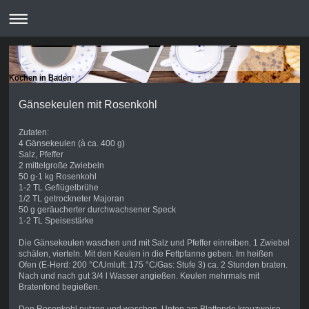
Kochen in Baden
Gänsekeulen mit Rosenkohl
Zutaten:
4 Gänsekeulen (à ca. 400 g)
Salz, Pfeffer
2 mittelgroße Zwiebeln
50 g-1 kg Rosenkohl
1-2 TL Geflügelbrühe
1/2 TL getrockneter Majoran
50 g geräucherter durchwachsener Speck
1-2 TL Speisestärke
Die Gänsekeulen waschen und mit Salz und Pfeffer einreiben. 1 Zwiebel
schälen, vierteln. Mit den Keulen in die Fettpfanne geben. Im heißen
Ofen (E-Herd: 200 °C/Umluft: 175 °C/Gas: Stufe 3) ca. 2 Stunden braten.
Nach und nach gut 3/4 l Wasser angießen. Keulen mehrmals mit
Bratenfond begießen.