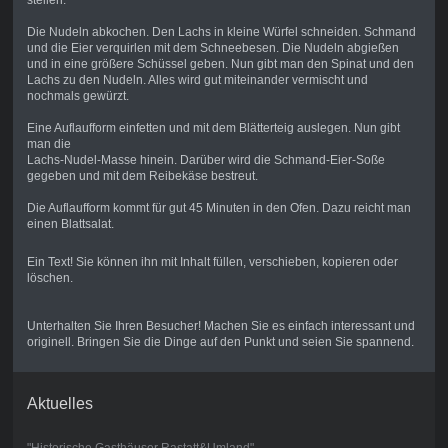
stellen.
Die Nudeln abkochen. Den Lachs in kleine Würfel schneiden. Schmand
und die Eier verquirlen mit dem Schneebesen. Die Nudeln abgießen
und in eine größere Schüssel geben. Nun gibt man den Spinat und den
Lachs zu den Nudeln. Alles wird gut miteinander vermischt und
nochmals gewürzt.
Eine Auflaufform einfetten und mit dem Blätterteig auslegen. Nun gibt
man die
Lachs-Nudel-Masse hinein. Darüber wird die Schmand-Eier-Soße
gegeben und mit dem Reibekäse bestreut.
Die Auflaufform kommt für gut 45 Minuten in den Ofen. Dazu reicht man
einen Blattsalat.
Ein Text! Sie können ihn mit Inhalt füllen, verschieben, kopieren oder
löschen.
Unterhalten Sie Ihren Besucher! Machen Sie es einfach interessant und
originell. Bringen Sie die Dinge auf den Punkt und seien Sie spannend.
Aktuelles
"Historische Gasthäuser Rastatt&Umland"