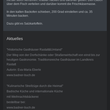
mit der Milch verrühren. Kräuter hacken und darunter geben. Den Lauch
über dem Fisch verteilen und darüber kommt die Frischkäsemasse.
In den kalten Backofen schieben, 200 Grad einstellen und ca. 35
Minuten backen.
Dazu gibt es Salzkartoffeln.
Aktuelles
"Historische Gasthäuser Rastatt&Umland"
Der Weg von der Dorfschänke oder Straßenwirtschaft von einst bis zur
heutigen Gastronomie. Traditionsreiche Gasthäuser im Landkreis
Rastatt
Autorin: Eva-Maria Eberle
www.badner-buch.de
"Kulinarische Streifzüge durch die Heimat"
Badische Küche und internationale Küche
mit Weihnachtsbäckerei
bestellbar bei:
www.badner-buch.de