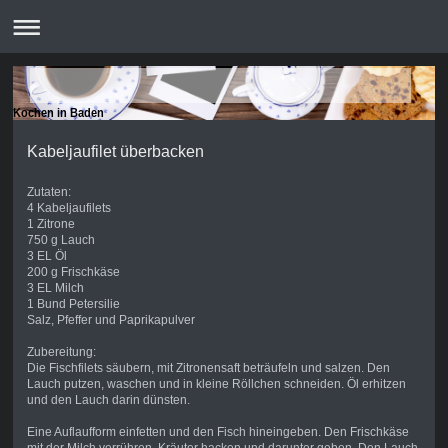
Kochen in Baden
Kabeljaufilet überbacken
Zutaten:
4 Kabeljaufilets
1 Zitrone
750 g Lauch
3 EL Öl
200 g Frischkäse
3 EL Milch
1 Bund Petersilie
Salz, Pfeffer und Paprikapulver
Zubereitung:
Die Fischfilets säubern, mit Zitronensaft beträufeln und salzen. Den
Lauch putzen, waschen und in kleine Röllchen schneiden. Öl erhitzen
und den Lauch darin dünsten.
Eine Auflaufform einfetten und den Fisch hineingeben. Den Frischkäse