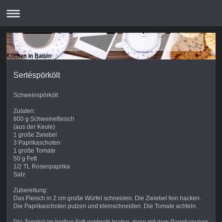
Kochen in Baden
Sertéspörkölt
Schweinspörkölt
Zutaten:
800 g Schweinefleisch
(aus der Keule)
1 große Zwiebel
3 Paprikaschoten
1 große Tomate
50 g Fett
1/2 TL Rosenpaprika
Salz
Zubereitung:
Das Fleisch in 2 cm große Würfel schneiden. Die Zwiebel fein hacken.
Die Paprikaschoten putzen und kleinschneiden. Die Tomate achteln.