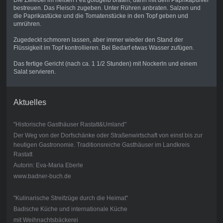
Die Zwiebel im heißen Fett goldgelb braten, dann mit dem Paprikapulver
bestreuen. Das Fleisch zugeben. Unter Rühren anbraten. Salzen und
die Paprikastücke und die Tomatenstücke in den Topf geben und
umrühren.
Zugedeckt schmoren lassen, aber immer wieder den Stand der
Flüssigkeit im Topf kontrollieren. Bei Bedarf etwas Wasser zufügen.
Das fertige Gericht (nach ca. 1 1/2 Stunden) mit Nockerln und einem
Salat servieren.
Aktuelles
"Historische Gasthäuser Rastatt&Umland"
Der Weg von der Dorfschänke oder Straßenwirtschaft von einst bis zur
heutigen Gastronomie. Traditionsreiche Gasthäuser im Landkreis
Rastatt
Autorin: Eva-Maria Eberle
www.badner-buch.de
"Kulinarische Streifzüge durch die Heimat"
Badische Küche und internationale Küche
mit Weihnachtsbäckerei