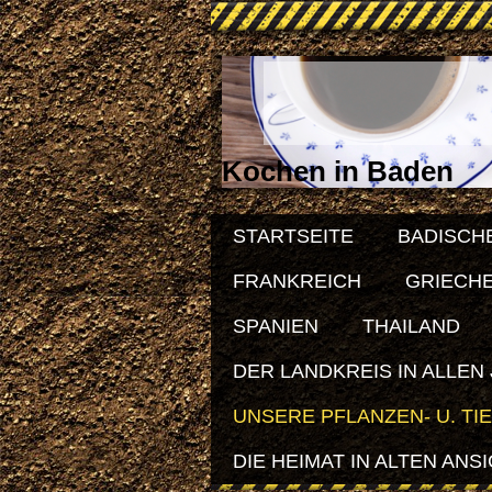
Kochen in Baden
STARTSEITE
BADISCH
FRANKREICH
GRIECH
SPANIEN
THAILAND
DER LANDKREIS IN ALLEN
UNSERE PFLANZEN- U. TI
DIE HEIMAT IN ALTEN ANS