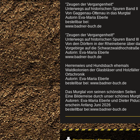
"Zeugen der Vergangenheit"
Unterwegs auf historischen Spuren Band II
Von Gaggenau-Ottenau in das Murgtal
Autorin Eva-Maria Eberle
bestellbar bei:
www.badner-buch.de
"Zeugen der Vergangenheit!"
Unterwegs auf historischen Spuren Band III
Von den Dörfern in der Rheinebene über d
Vorgebirge auf die Schwarzwaldhochstraße
Autorin: Eva-Maria Eberle
www.badner-buch.de
Herrenwies und Hundsbach ehemals
Waldkolonien der Glasbläser und Holzfälle
Ortschronik
Autorin: Eva-Maria Eberle
bestellbar bei: www.badner-buch.de
Das Murgtal von seinen schönsten Seiten
Eine Bilderreise durch unser schönes Murgt
Autoren: Eva-Maria Eberle und Dieter Pidu
erschein Anfang Juni 2026
bestelltbar bei:www.badner-buch.de