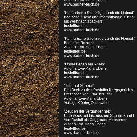
Autorin: Eva-Maria Eberle
www.badner-buch.de
"Kulinarische Streifzüge durch die Heimat"
Badische Küche und internationale Küche
mit Weihnachtsbäckerei
bestellbar bei:
www.badner-buch.de
"Kulinarische Streifzüge durch die Heimat "
Badische Rezepte
Autorin: Eva-Maria Eberle
bestellbar bei:
www.badner-buch.de
"Unser Leben am Rhein"
Autorin: Eva-Maria Eberle
bestellbar bei:
www.badner-buch.de
"Tribunal Général"
Das Buch zu den Rastatter Kriegsgerichts-
Prozessen von 1946 bis 1950
Autorin: Eva-Maria Eberle
Verlag: Klöpfer, Ottersweier
"Zeugen der Vergangenheit"
Unterwegs auf historischen Spuren Band I
Von Rastatt bis Gaggenau-Moosbronn
Autorin Eva-Maria Eberle
bestellbar bei:
www.-badner-buch.de